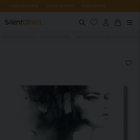
Gratis verzending
Vijf jaar garantie
Snelle levering
Geluiddempende panelen
Personen & Portretten
Akoestisch schilderij - Black and white portrait