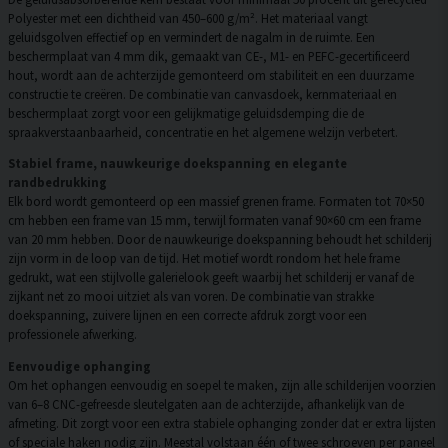
Polyester met een dichtheid van 450–600 g/m². Het materiaal vangt
geluidsgolven effectief op en vermindert de nagalm in de ruimte. Een
beschermplaat van 4 mm dik, gemaakt van CE-, M1- en PEFC-gecertificeerd
hout, wordt aan de achterzijde gemonteerd om stabiliteit en een duurzame
constructie te creëren. De combinatie van canvasdoek, kernmateriaal en
beschermplaat zorgt voor een gelijkmatige geluidsdemping die de
spraakverstaanbaarheid, concentratie en het algemene welzijn verbetert.
Stabiel frame, nauwkeurige doekspanning en elegante
randbedrukking
Elk bord wordt gemonteerd op een massief grenen frame. Formaten tot 70×50
cm hebben een frame van 15 mm, terwijl formaten vanaf 90×60 cm een frame
van 20 mm hebben. Door de nauwkeurige doekspanning behoudt het schilderij
zijn vorm in de loop van de tijd. Het motief wordt rondom het hele frame
gedrukt, wat een stijlvolle galerielook geeft waarbij het schilderij er vanaf de
zijkant net zo mooi uitziet als van voren. De combinatie van strakke
doekspanning, zuivere lijnen en een correcte afdruk zorgt voor een
professionele afwerking.
Eenvoudige ophanging
Om het ophangen eenvoudig en soepel te maken, zijn alle schilderijen voorzien
van 6–8 CNC-gefreesde sleutelgaten aan de achterzijde, afhankelijk van de
afmeting. Dit zorgt voor een extra stabiele ophanging zonder dat er extra lijsten
of speciale haken nodig zijn. Meestal volstaan één of twee schroeven per paneel