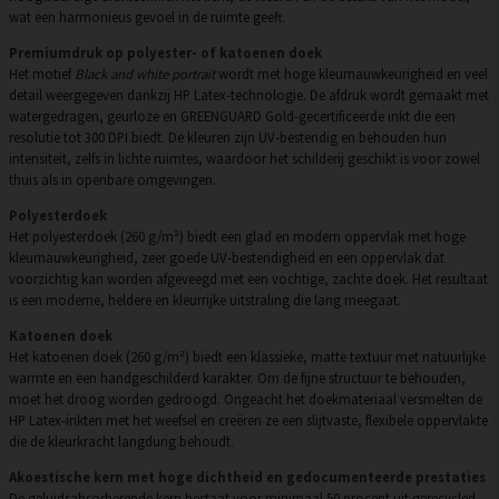
wat een harmonieus gevoel in de ruimte geeft.
Premiumdruk op polyester- of katoenen doek
Het motief
Black and white portrait
wordt met hoge kleurnauwkeurigheid en veel
detail weergegeven dankzij HP Latex-technologie. De afdruk wordt gemaakt met
watergedragen, geurloze en GREENGUARD Gold-gecertificeerde inkt die een
resolutie tot 300 DPI biedt. De kleuren zijn UV-bestendig en behouden hun
intensiteit, zelfs in lichte ruimtes, waardoor het schilderij geschikt is voor zowel
thuis als in openbare omgevingen.
Polyesterdoek
Het polyesterdoek (260 g/m²) biedt een glad en modern oppervlak met hoge
kleurnauwkeurigheid, zeer goede UV-bestendigheid en een oppervlak dat
voorzichtig kan worden afgeveegd met een vochtige, zachte doek. Het resultaat
is een moderne, heldere en kleurrijke uitstraling die lang meegaat.
Katoenen doek
Het katoenen doek (260 g/m²) biedt een klassieke, matte textuur met natuurlijke
warmte en een handgeschilderd karakter. Om de fijne structuur te behouden,
moet het droog worden gedroogd. Ongeacht het doekmateriaal versmelten de
HP Latex-inkten met het weefsel en creëren ze een slijtvaste, flexibele oppervlakte
die de kleurkracht langdurig behoudt.
Akoestische kern met hoge dichtheid en gedocumenteerde prestaties
De geluidsabsorberende kern bestaat voor minimaal 50 procent uit gerecycled