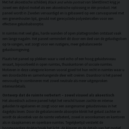
Met het akoestische schilderij
Black and white portrait
van SilentDirect krijg je
zowel een stijlvol motief als een akoestische oplossing in één product. Het
paneel wordt in Zweden vervaardigd en is gebaseerd op een canvaspaneel met
een grenenhouten lijst, gevuld met gerecyclede polyestercellen voor een
effectieve geluidsabsorptie.
In ruimtes met veel glas, harde wanden of open plattegronden ontstaat vaak
een lange nagalm. Het paneel vermindert dit door een deel van de geluidsgolven
op te vangen, wat zorgt voor een rustigere, meer gebalanceerde
geluidsomgeving.
Plaats het paneel op plekken waar u veel echo of een hoog geluidsniveau
ervaart, bijvoorbeeld in open ruimtes, thuiskantoren of sociale ruimtes.
Motieven in deze categorie komen vooral goed tot hun recht in ruimtes waar u
een doordachte en samenhangende sfeer wilt creëren. Daardoor is het paneel
eenvoudig te combineren met zowel neutrale als meer uitgesproken
interieurdetails.
Ontwerp dat de ruimte verbetert – zowel visueel als akoestisch
Het akoestisch actieve paneel helpt het verschil tussen zachte en intense
geluiden te egaliseren en zorgt voor een aangenamer geluidsniveau in het
dagelijks leven. Door de gebalanceerde absorptie klinkt het geluid zachter en
wordt de akoestiek van de ruimte verbeterd, zowel in woonkamers en kantoren
als in slaapkamers en openbare ruimtes. Tegelijkertijd versterkt de
hoogwaardige druktechniek het licht, de kleuren en de details van het motief,