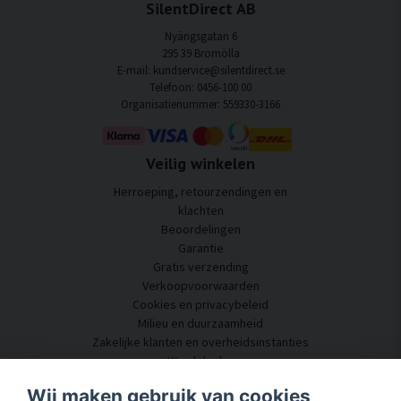
SilentDirect AB
Nyängsgatan 6
295 39 Bromölla
E-mail: kundservice@silentdirect.se
Telefoon: 0456-100 00
Organisatienummer: 559330-3166
Veilig winkelen
Herroeping, retourzendingen en
klachten
Beoordelingen
Garantie
Gratis verzending
Verkoopvoorwaarden
Cookies en privacybeleid
Milieu en duurzaamheid
Zakelijke klanten en overheidsinstanties
Word dealer
Enkele van onze klanten
Wij maken gebruik van cookies