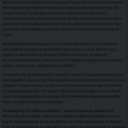
Het akoestische schilderij
Beautiful lavender flowers
van SilentDirect combineert
een motief in hoge resolutie met geavanceerde akoestische technologie. Elk
paneel wordt in Zweden gemonteerd en is gebaseerd op een stabiel
canvaspaneel met een grenenhouten lijst, waarbij de binnenkant van de lijst is
gevuld met een geluidsabsorberende kern van gerecycled Polyester. Door deze
constructie is het schilderij zowel een esthetisch als functioneel element in de
ruimte.
De geluidsabsorberende opbouw is bijzonder effectief in ruimtes met harde
oppervlakken waar geluid weerkaatst tussen muren, vloer en plafond. Door
nagalm te verminderen en storende reflecties te dempen, worden de
spraakverstaanbaarheid, concentratie en het algemene welzijn in woonkamers,
keukens, kantoren en vergaderruimtes verbeterd.
Plaats het bord op plekken waar u veel echo of een hoog geluidsniveau ervaart,
bijvoorbeeld in open ruimtes, thuiskantoren of sociale ruimtes. Motieven in deze
categorie komen vooral goed tot hun recht in ruimtes waar u een doordachte
en samenhangende sfeer wilt creëren. Bloemmotieven dragen bij met subtiele
details en natuurlijke kleurovergangen die de ruimte uitnodigend en levendig
maken zonder de ruimte te overheersen.
Ontwerp dat de ruimte verbetert – zowel visueel als akoestisch
Het akoestische schilderij creëert een aangenamer geluidslandschap door de
nagalm te egaliseren en storende reflecties van harde oppervlakken te dempen.
Door de gebalanceerde absorptie klinkt het geluid zachter en wordt de akoestiek