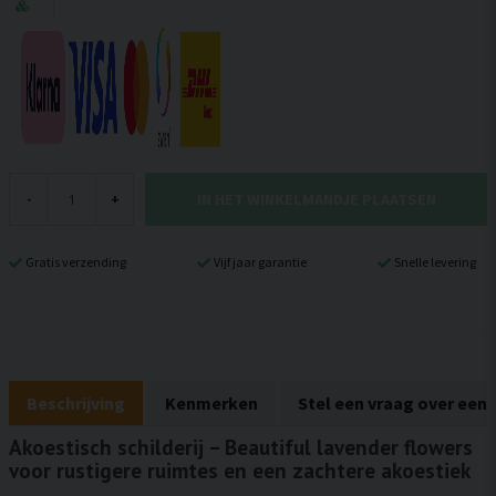
IN HET WINKELMANDJE PLAATSEN
-
+
Gratis verzending
Vijf jaar garantie
Snelle levering
Beschrijving
Kenmerken
Stel een vraag over een
Akoestisch schilderij – Beautiful lavender flowers
voor rustigere ruimtes en een zachtere akoestiek