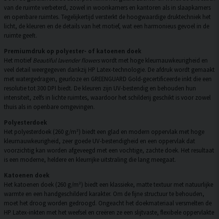
van de ruimte verbeterd, zowel in woonkamers en kantoren als in slaapkamers
en openbare ruimtes. Tegelijkertijd versterkt de hoogwaardige druktechniek het
licht, de kleuren en de details van het motief, wat een harmonieus gevoel in de
ruimte geeft.
Premiumdruk op polyester- of katoenen doek
Het motief
Beautiful lavender flowers
wordt met hoge kleurnauwkeurigheid en
veel detail weergegeven dankzij HP Latex-technologie. De afdruk wordt gemaakt
met watergedragen, geurloze en GREENGUARD Gold-gecertificeerde inkt die een
resolutie tot 300 DPI biedt. De kleuren zijn UV-bestendig en behouden hun
intensiteit, zelfs in lichte ruimtes, waardoor het schilderij geschikt is voor zowel
thuis als in openbare omgevingen.
Polyesterdoek
Het polyesterdoek (260 g/m²) biedt een glad en modern oppervlak met hoge
kleurnauwkeurigheid, zeer goede UV-bestendigheid en een oppervlak dat
voorzichtig kan worden afgeveegd met een vochtige, zachte doek. Het resultaat
is een moderne, heldere en kleurrijke uitstraling die lang meegaat.
Katoenen doek
Het katoenen doek (260 g/m²) biedt een klassieke, matte textuur met natuurlijke
warmte en een handgeschilderd karakter. Om de fijne structuur te behouden,
moet het droog worden gedroogd. Ongeacht het doekmateriaal versmelten de
HP Latex-inkten met het weefsel en creëren ze een slijtvaste, flexibele oppervlakte