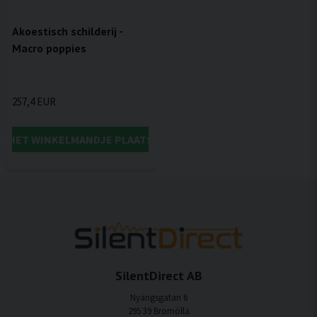
Akoestisch schilderij -
Macro poppies
257,4 EUR
IN HET WINKELMANDJE PLAATSEN
SilentDirect AB
Nyängsgatan 6
295 39 Bromölla