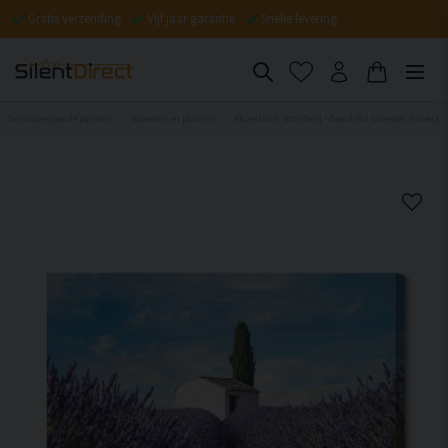
Gratis verzending
Vijf jaar garantie
Snelle levering
Geluiddempende panelen
Bloemen en planten
Akoestisch schilderij - Beautiful lavender flowers