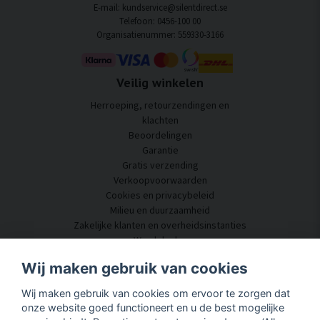
E-mail: kundservice@silentdirect.se
Telefoon: 0456-100 00
Organisatienummer: 559330-3166
Veilig winkelen
Herroeping, retourzendingen en
klachten
Beoordelingen
Garantie
Gratis verzending
Verkoopvoorwaarden
Cookies en privacybeleid
Milieu en duurzaamheid
Zakelijke klanten en overheidsinstanties
Word dealer
Enkele van onze klanten
Wij maken gebruik van cookies
Klantenservice
Wij maken gebruik van cookies om ervoor te zorgen dat
Neem contact met ons op
onze website goed functioneert en u de best mogelijke
Akoestisch advies