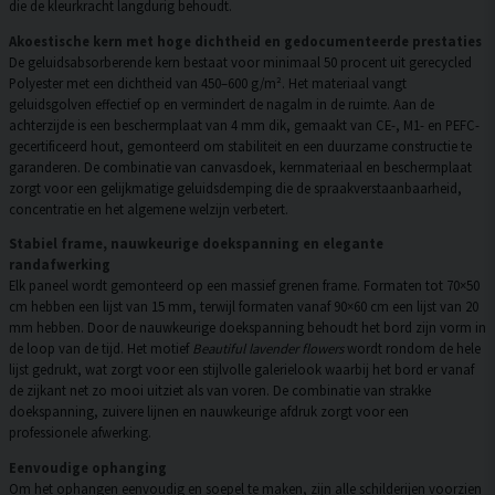
die de kleurkracht langdurig behoudt.
Akoestische kern met hoge dichtheid en gedocumenteerde prestaties
De geluidsabsorberende kern bestaat voor minimaal 50 procent uit gerecycled
Polyester met een dichtheid van 450–600 g/m². Het materiaal vangt
geluidsgolven effectief op en vermindert de nagalm in de ruimte. Aan de
achterzijde is een beschermplaat van 4 mm dik, gemaakt van CE-, M1- en PEFC-
gecertificeerd hout, gemonteerd om stabiliteit en een duurzame constructie te
garanderen. De combinatie van canvasdoek, kernmateriaal en beschermplaat
zorgt voor een gelijkmatige geluidsdemping die de spraakverstaanbaarheid,
concentratie en het algemene welzijn verbetert.
Stabiel frame, nauwkeurige doekspanning en elegante
randafwerking
Elk paneel wordt gemonteerd op een massief grenen frame. Formaten tot 70×50
cm hebben een lijst van 15 mm, terwijl formaten vanaf 90×60 cm een lijst van 20
mm hebben. Door de nauwkeurige doekspanning behoudt het bord zijn vorm in
de loop van de tijd. Het motief
Beautiful lavender flowers
wordt rondom de hele
lijst gedrukt, wat zorgt voor een stijlvolle galerielook waarbij het bord er vanaf
de zijkant net zo mooi uitziet als van voren. De combinatie van strakke
doekspanning, zuivere lijnen en nauwkeurige afdruk zorgt voor een
professionele afwerking.
Eenvoudige ophanging
Om het ophangen eenvoudig en soepel te maken, zijn alle schilderijen voorzien