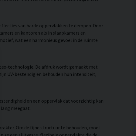
reflecties van harde oppervlakken te dempen. Door
nkamers en kantoren als in slaapkamers en
 motief, wat een harmonieus gevoel in de ruimte
atex-technologie. De afdruk wordt gemaakt met
zijn UV-bestendig en behouden hun intensiteit,
stendigheid en een oppervlak dat voorzichtig kan
e lang meegaat.
rakter. Om de fijne structuur te behouden, moet
e een slijtvaste, flexibele oppervlakte die de