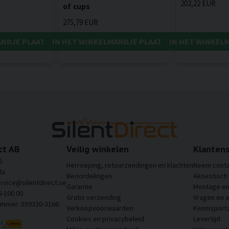
202,22 EUR
of cups
275,79 EUR
ANDJE PLAATSEN
IN HET WINKELMANDJE PLAATSEN
IN HET WINKEL
ct AB
Veilig winkelen
Klantens
6
Herroeping, retourzendingen en klachten
Neem conta
la
Beoordelingen
Akoestisch
ervice@silentdirect.se
Garantie
Montage en 
6-100 00
Gratis verzending
Vragen en 
ummer: 559330-3166
Verkoopvoorwaarden
Kennisporta
Cookies en privacybeleid
Levertijd