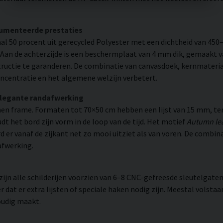
cumenteerde prestaties
l 50 procent uit gerecycled Polyester met een dichtheid van 450
. Aan de achterzijde is een beschermplaat van 4 mm dik, gemaakt v
ructie te garanderen. De combinatie van canvasdoek, kernmateria
ncentratie en het algemene welzijn verbetert.
elegante randafwerking
n frame. Formaten tot 70×50 cm hebben een lijst van 15 mm, ter
 het bord zijn vorm in de loop van de tijd. Het motief
Autumn lea
rd er vanaf de zijkant net zo mooi uitziet als van voren. De combin
afwerking.
n alle schilderijen voorzien van 6–8 CNC-gefreesde sleutelgaten 
 dat er extra lijsten of speciale haken nodig zijn. Meestal volsta
oudig maakt.