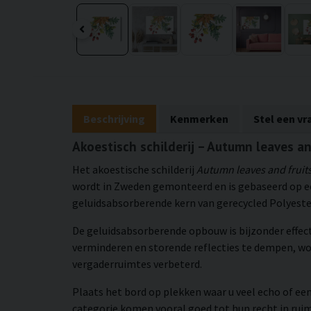
Beschrijving
Kenmerken
Stel een vr
Akoestisch schilderij – Autumn leaves an
Het akoestische schilderij
Autumn leaves and fruit
wordt in Zweden gemonteerd en is gebaseerd op e
geluidsabsorberende kern van gerecycled Polyester.
De geluidsabsorberende opbouw is bijzonder effec
verminderen en storende reflecties te dempen, w
vergaderruimtes verbeterd.
Plaats het bord op plekken waar u veel echo of een
categorie komen vooral goed tot hun recht in rui