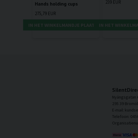
239 EUR
Hands holding cups
275,79 EUR
IN HET WINKELMANDJE PLAATSEN
IN HET WINKELM
SilentDire
Nyängsgatan 
295 39 Bromöl
E-mail: kunds
Telefoon: 045
Organisatien