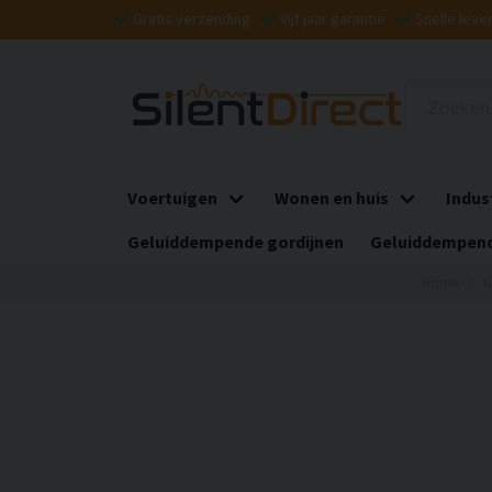
Gratis verzending
Vijf jaar garantie
Snelle leve
Voertuigen
Wonen en huis
Indus
Geluiddempende gordijnen
Geluiddempend
Home
G