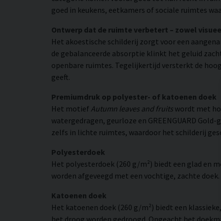
goed in keukens, eetkamers of sociale ruimtes waar
Ontwerp dat de ruimte verbetert – zowel visuee
Het akoestische schilderij zorgt voor een aangen
de gebalanceerde absorptie klinkt het geluid zach
openbare ruimtes. Tegelijkertijd versterkt de hoog
geeft.
Premiumdruk op polyester- of katoenen doek
Het motief
Autumn leaves and fruits
wordt met hog
watergedragen, geurloze en GREENGUARD Gold-gecer
zelfs in lichte ruimtes, waardoor het schilderij ge
Polyesterdoek
Het polyesterdoek (260 g/m²) biedt een glad en 
worden afgeveegd met een vochtige, zachte doek. H
Katoenen doek
Het katoenen doek (260 g/m²) biedt een klassieke
het droog worden gedroogd. Ongeacht het doekmate