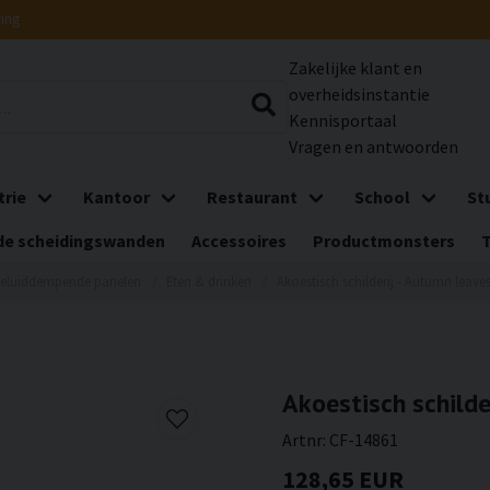
ring
Zakelijke klant en
overheidsinstantie
Kennisportaal
Vragen en antwoorden
trie
Kantoor
Restaurant
School
St
e scheidingswanden
Accessoires
Productmonsters
eluiddempende panelen
Eten & drinken
Akoestisch schilderij - Autumn leaves
Akoestisch schilde
Artnr:
CF-14861
128,65 EUR