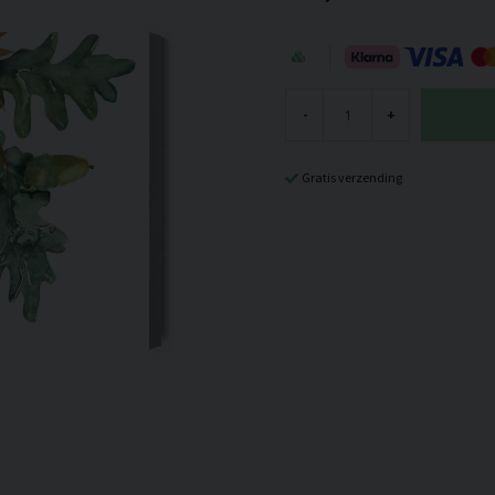
-
+
Gratis verzending