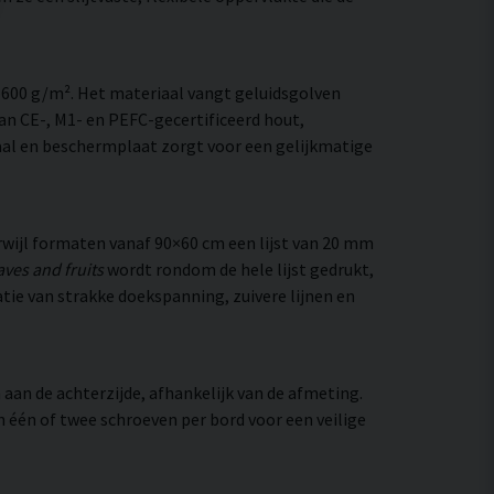
–600 g/m². Het materiaal vangt geluidsgolven
an CE-, M1- en PEFC-gecertificeerd hout,
al en beschermplaat zorgt voor een gelijkmatige
wijl formaten vanaf 90×60 cm een lijst van 20 mm
ves and fruits
wordt rondom de hele lijst gedrukt,
atie van strakke doekspanning, zuivere lijnen en
aan de achterzijde, afhankelijk van de afmeting.
an één of twee schroeven per bord voor een veilige