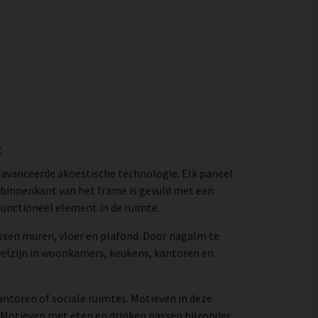
k
eavanceerde akoestische technologie. Elk paneel
binnenkant van het frame is gevuld met een
functioneel element in de ruimte.
ssen muren, vloer en plafond. Door nagalm te
elzijn in woonkamers, keukens, kantoren en
antoren of sociale ruimtes. Motieven in deze
 Motieven met eten en drinken passen bijzonder