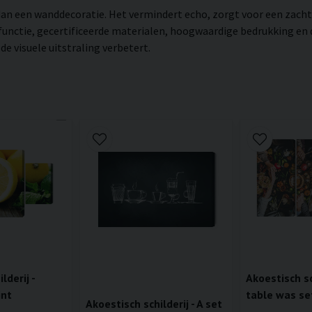
r dan een wanddecoratie. Het vermindert echo, zorgt voor een zac
 functie, gecertificeerde materialen, hoogwaardige bedrukking en
e visuele uitstraling verbetert.
lderij -
Akoestisch sc
int
table was se
Akoestisch schilderij - A set