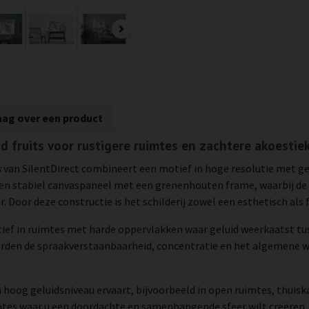
aag over een product
d fruits voor rustigere ruimtes en zachtere akoestie
s
van SilentDirect combineert een motief in hoge resolutie met g
en stabiel canvaspaneel met een grenenhouten frame, waarbij de 
 Door deze constructie is het schilderij zowel een esthetisch als 
tief in ruimtes met harde oppervlakken waar geluid weerkaatst tu
orden de spraakverstaanbaarheid, concentratie en het algemene w
 hoog geluidsniveau ervaart, bijvoorbeeld in open ruimtes, thuisk
mtes waar u een doordachte en samenhangende sfeer wilt creëren.