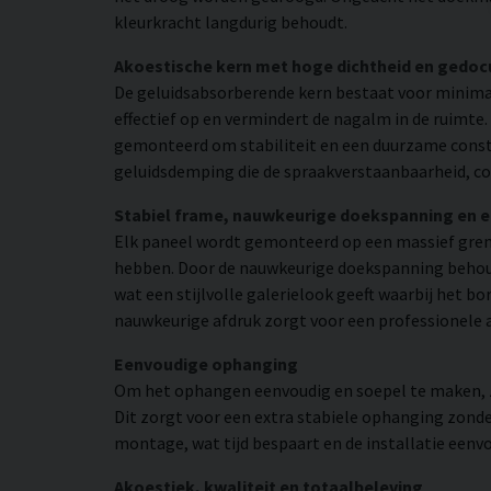
kleurkracht langdurig behoudt.
Akoestische kern met hoge dichtheid en gedo
De geluidsabsorberende kern bestaat voor minimaa
effectief op en vermindert de nagalm in de ruimte
gemonteerd om stabiliteit en een duurzame const
geluidsdemping die de spraakverstaanbaarheid, co
Stabiel frame, nauwkeurige doekspanning en 
Elk paneel wordt gemonteerd op een massief grene
hebben. Door de nauwkeurige doekspanning behoudt
wat een stijlvolle galerielook geeft waarbij het bo
nauwkeurige afdruk zorgt voor een professionele 
Eenvoudige ophanging
Om het ophangen eenvoudig en soepel te maken, zij
Dit zorgt voor een extra stabiele ophanging zonder
montage, wat tijd bespaart en de installatie eenv
Akoestiek, kwaliteit en totaalbeleving