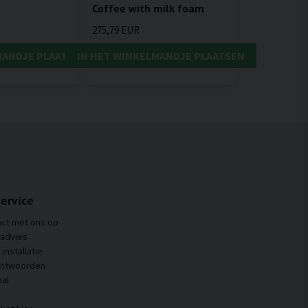
Coffee with milk foam
275,79 EUR
MANDJE PLAATSEN
IN HET WINKELMANDJE PLAATSEN
ervice
ct met ons op
 advies
installatie
antwoorden
al