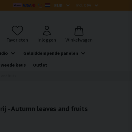
udio
Geluiddempende panelen
Tweede keus
Outlet
 and fruits
rij - Autumn leaves and fruits