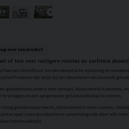
aag over een product
rait of two voor rustigere ruimtes en zachtere akoest
of two
van SilentDirect worden akoestische oplossing en wanddeco
cycled Polyester dat helpt bij het absorberen van storende geluids
 het geluidsniveau anders snel oploopt, bijvoorbeeld in keukens,
te verlagen en een aangenamer geluidslandschap te creëren.
n hoog geluidsniveau heerst, bijvoorbeeld in open ruimtes, thuisk
ruimtes waar u een doordachte en samenhangende sfeer wilt creëre
ken interieurdetails.