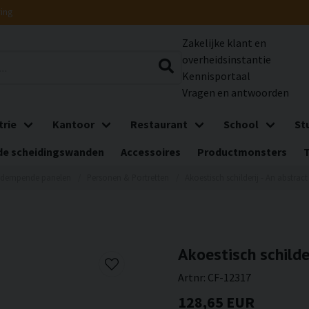
ring
Zakelijke klant en
overheidsinstantie
Kennisportaal
Vragen en antwoorden
trie
Kantoor
Restaurant
School
St
e scheidingswanden
Accessoires
Productmonsters
ddempende panelen
Personen & Portretten
Akoestisch schilderij - An abstract
Akoestisch schilde
Artnr:
CF-12317
128,65 EUR