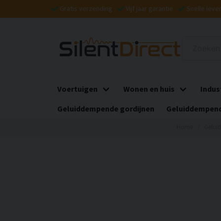
Gratis verzending
Vijf jaar garantie
Snelle leve
Voertuigen
Wonen en huis
Indus
Geluiddempende gordijnen
Geluiddempend
Home
Gelui