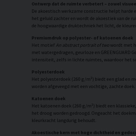
Ontwerp dat de ruimte verbetert – zowel visuee
De akoestisch werkzame constructie helpt harde e
het geluid zachter en wordt de akoestiek van de r
de hoogwaardige druktechniek het licht, de kleuren
Premiumdruk op polyester- of katoenen doek
Het motief
An abstract portrait of two
wordt met ho
met watergedragen, geurloze en GREENGUARD Gold-g
intensiteit, zelfs in lichte ruimtes, waardoor het 
Polyesterdoek
Het polyesterdoek (260 g/m²) biedt een glad en 
worden afgeveegd met een vochtige, zachte doek. H
Katoenen doek
Het katoenen doek (260 g/m²) biedt een klassieke
het droog worden gedroogd. Ongeacht het doekmate
kleurkracht langdurig behoudt.
Akoestische kern met hoge dichtheid en gedo