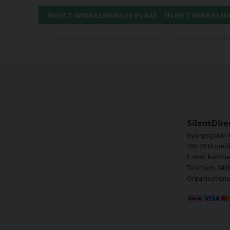
IN HET WINKELMANDJE PLAATSEN
IN HET WINKELM
SilentDire
Nyängsgatan 
295 39 Bromöl
E-mail: kunds
Telefoon: 045
Organisatien