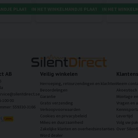
ANDJE PLAATSEN
IN HET WINKELMANDJE PLAATSEN
IN HET WINKEL
ct AB
Veilig winkelen
Klantens
6
Herroeping, retourzendingen en klachten
Neem conta
la
Beoordelingen
Akoestisch
ervice@silentdirect.se
Garantie
Montage en 
6-100 00
Gratis verzending
Vragen en 
ummer: 559330-3166
Verkoopvoorwaarden
Kennisporta
Cookies en privacybeleid
Levertijd
Milieu en duurzaamheid
Volg uw pak
Zakelijke klanten en overheidsinstanties
Over Silent
Word dealer