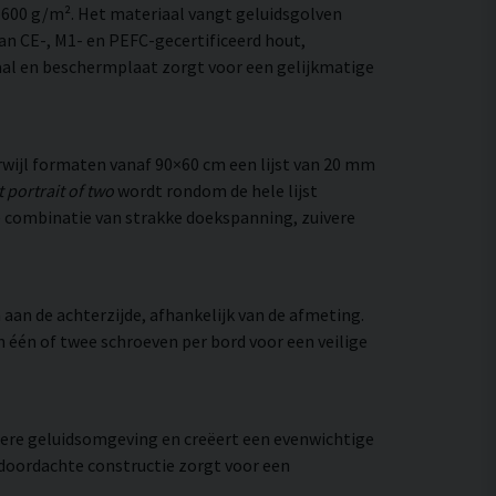
–600 g/m². Het materiaal vangt geluidsgolven
an CE-, M1- en PEFC-gecertificeerd hout,
al en beschermplaat zorgt voor een gelijkmatige
wijl formaten vanaf 90×60 cm een lijst van 20 mm
 portrait of two
wordt rondom de hele lijst
 De combinatie van strakke doekspanning, zuivere
aan de achterzijde, afhankelijk van de afmeting.
an één of twee schroeven per bord voor een veilige
htere geluidsomgeving en creëert een evenwichtige
 doordachte constructie zorgt voor een