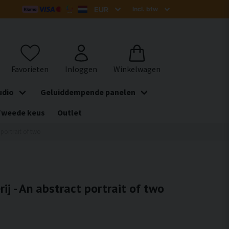
udio
Geluiddempende panelen
Tweede keus
Outlet
 portrait of two
rij - An abstract portrait of two