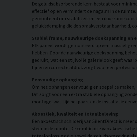
De geluidsabsorberende kern bestaat voor minimaa
effectief op en vermindert de nagalm in de ruimte
gemonteerd om stabiliteit en een duurzame const
geluidsdemping die de spraakverstaanbaarheid, co
Stabiel frame, nauwkeurige doekspanning en 
Elk paneel wordt gemonteerd op een massief grene
hebben. Door de nauwkeurige doekspanning behoudt
gedrukt, wat een stijlvolle galerielook geeft waar
lijnen en correcte afdruk zorgt voor een professio
Eenvoudige ophanging
Om het ophangen eenvoudig en soepel te maken, zij
Dit zorgt voor een extra stabiele ophanging zonder
montage, wat tijd bespaart en de installatie eenv
Akoestiek, kwaliteit en totaalbeleving
Een akoestisch schilderij van SilentDirect is mee
sfeer in de ruimte. De combinatie van akoestische
totaaloplossing die zowel de geluidsomgeving als d