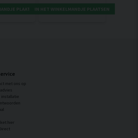
MANDJE PLAATSEN
IN HET WINKELMANDJE PLAATSEN
ervice
ct met ons op
 advies
installatie
antwoorden
al
ket hier
Direct