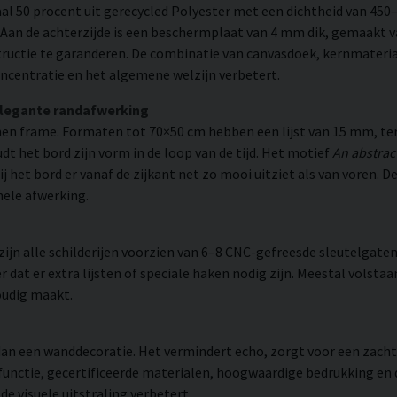
l 50 procent uit gerecycled Polyester met een dichtheid van 450
. Aan de achterzijde is een beschermplaat van 4 mm dik, gemaakt v
ructie te garanderen. De combinatie van canvasdoek, kernmateria
ncentratie en het algemene welzijn verbetert.
elegante randafwerking
n frame. Formaten tot 70×50 cm hebben een lijst van 15 mm, ter
 het bord zijn vorm in de loop van de tijd. Het motief
An abstract
bij het bord er vanaf de zijkant net zo mooi uitziet als van voren.
nele afwerking.
n alle schilderijen voorzien van 6–8 CNC-gefreesde sleutelgaten 
 dat er extra lijsten of speciale haken nodig zijn. Meestal volsta
oudig maakt.
r dan een wanddecoratie. Het vermindert echo, zorgt voor een zac
 functie, gecertificeerde materialen, hoogwaardige bedrukking en
e visuele uitstraling verbetert.