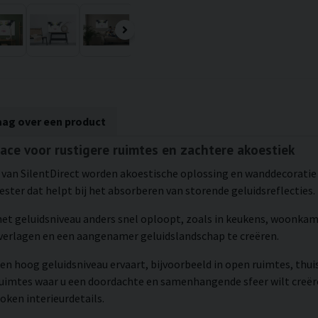
aag over een product
face voor rustigere ruimtes en zachtere akoestiek
van SilentDirect worden akoestische oplossing en wanddecoratie i
ster dat helpt bij het absorberen van storende geluidsreflecties.
 het geluidsniveau anders snel oploopt, zoals in keukens, woonka
erlagen en een aangenamer geluidslandschap te creëren.
en hoog geluidsniveau ervaart, bijvoorbeeld in open ruimtes, thui
ruimtes waar u een doordachte en samenhangende sfeer wilt creëre
ken interieurdetails.