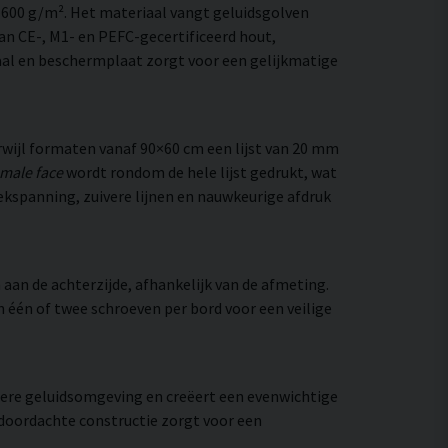
–600 g/m². Het materiaal vangt geluidsgolven
an CE-, M1- en PEFC-gecertificeerd hout,
al en beschermplaat zorgt voor een gelijkmatige
wijl formaten vanaf 90×60 cm een lijst van 20 mm
emale face
wordt rondom de hele lijst gedrukt, wat
oekspanning, zuivere lijnen en nauwkeurige afdruk
aan de achterzijde, afhankelijk van de afmeting.
an één of twee schroeven per bord voor een veilige
htere geluidsomgeving en creëert een evenwichtige
 doordachte constructie zorgt voor een