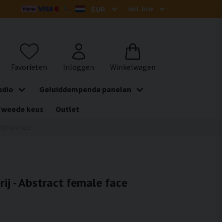
udio
Geluiddempende panelen
Tweede keus
Outlet
t female face
rij - Abstract female face