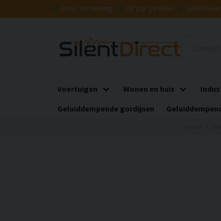
Gratis verzending
Vijf jaar garantie
Snelle leve
Voertuigen
Wonen en huis
Indus
Geluiddempende gordijnen
Geluiddempend
Home
Ge