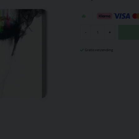
-
+
Gratis verzending