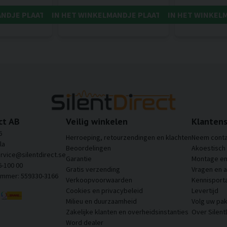
ANDJE PLAATSEN
IN HET WINKELMANDJE PLAATSEN
IN HET WINKEL
ct AB
Veilig winkelen
Klantens
6
Herroeping, retourzendingen en klachten
Neem conta
la
Beoordelingen
Akoestisch
ervice@silentdirect.se
Garantie
Montage en 
6-100 00
Gratis verzending
Vragen en 
ummer: 559330-3166
Verkoopvoorwaarden
Kennisporta
Cookies en privacybeleid
Levertijd
Milieu en duurzaamheid
Volg uw pak
Zakelijke klanten en overheidsinstanties
Over Silent
Word dealer