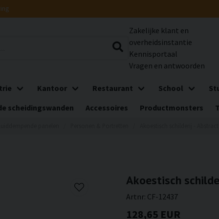
ring
Zakelijke klant en
overheidsinstantie
Kennisportaal
Vragen en antwoorden
trie
Kantoor
Restaurant
School
St
e scheidingswanden
Accessoires
Productmonsters
luiddempende panelen
Personen & Portretten
Akoestisch schilderij - Abstrac
Akoestisch schilde
Artnr:
CF-12437
128,65 EUR