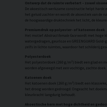
Ontwerp dat de ruimte verbetert – zowel visuee
De akoestisch werkzame constructie helpt harde e
het geluid zachter en wordt de akoestiek van de r
de hoogwaardige druktechniek het licht, de kleuren
Premiumdruk op polyester- of katoenen doek
Het motief
Abstract female face
wordt met hoge kl
watergedragen, geurloze en GREENGUARD Gold-gecer
zelfs in lichte ruimtes, waardoor het schilderij ges
Polyesterdoek
Het polyesterdoek (260 g/m²) biedt een glad en 
worden afgeveegd met een vochtige, zachte doek. H
Katoenen doek
Het katoenen doek (260 g/m²) biedt een klassieke
het droog worden gedroogd. Ongeacht het doekmate
kleurkracht langdurig behoudt.
Akoestische kern met hoge dichtheid en gedo