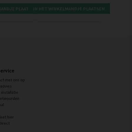
MANDJE PLAATSEN
IN HET WINKELMANDJE PLAATSEN
ervice
ct met ons op
 advies
installatie
antwoorden
al
ket hier
Direct