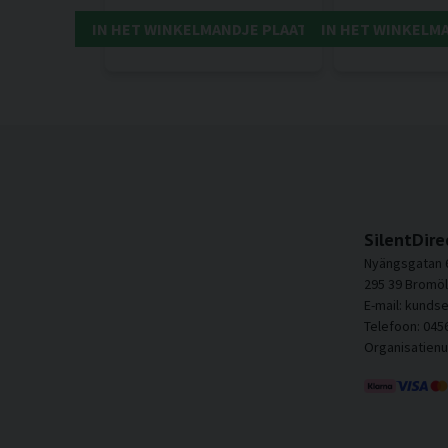
IN HET WINKELMANDJE PLAATSEN
IN HET WINKELM
SilentDire
Nyängsgatan 
295 39 Bromöl
E-mail: kunds
Telefoon: 045
Organisatien