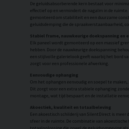
De geluidsabsorberende kern bestaat voor minimaa
effectief op en vermindert de nagalm in de ruimte
gemonteerd om stabiliteit en een duurzame const
geluidsdemping die de spraakverstaanbaarheid, co
Stabiel frame, nauwkeurige doekspanning en 
Elk paneel wordt gemonteerd op een massief grene
hebben. Door de nauwkeurige doekspanning behoudt
een stijlvolle galerielook geeft waarbij het bord 
zorgt voor een professionele afwerking.
Eenvoudige ophanging
Om het ophangen eenvoudig en soepel te maken, zij
Dit zorgt voor een extra stabiele ophanging zonder
montage, wat tijd bespaart en de installatie eenv
Akoestiek, kwaliteit en totaalbeleving
Een akoestisch schilderij van SilentDirect is mee
sfeer in de ruimte. De combinatie van akoestische
totaaloplossing die zowel de geluidsomgeving als d