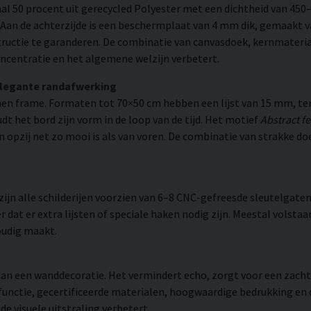
l 50 procent uit gerecycled Polyester met een dichtheid van 450
. Aan de achterzijde is een beschermplaat van 4 mm dik, gemaakt v
ructie te garanderen. De combinatie van canvasdoek, kernmateria
ncentratie en het algemene welzijn verbetert.
elegante randafwerking
n frame. Formaten tot 70×50 cm hebben een lijst van 15 mm, ter
 het bord zijn vorm in de loop van de tijd. Het motief
Abstract f
van opzij net zo mooi is als van voren. De combinatie van strakke d
n alle schilderijen voorzien van 6–8 CNC-gefreesde sleutelgaten 
 dat er extra lijsten of speciale haken nodig zijn. Meestal volsta
oudig maakt.
r dan een wanddecoratie. Het vermindert echo, zorgt voor een zac
 functie, gecertificeerde materialen, hoogwaardige bedrukking en
e visuele uitstraling verbetert.