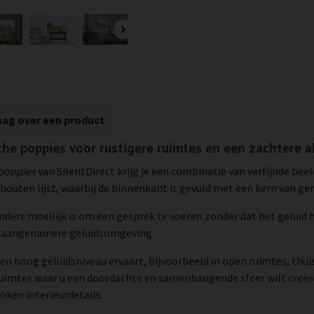
aag over een product
he poppies voor rustigere ruimtes en een zachtere a
poppies
van SilentDirect krijg je een combinatie van verfijnde bee
houten lijst, waarbij de binnenkant is gevuld met een kern van ge
 anders moeilijk is om een gesprek te voeren zonder dat het geluid
en aangenamere geluidsomgeving.
en hoog geluidsniveau ervaart, bijvoorbeeld in open ruimtes, thui
ruimtes waar u een doordachte en samenhangende sfeer wilt creëre
ken interieurdetails.