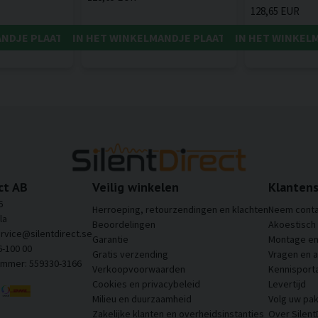
128,65 EUR
ANDJE PLAATSEN
IN HET WINKELMANDJE PLAATSEN
IN HET WINKEL
ct AB
Veilig winkelen
Klantens
6
Herroeping, retourzendingen en klachten
Neem conta
la
Beoordelingen
Akoestisch
ervice@silentdirect.se
Garantie
Montage en 
6-100 00
Gratis verzending
Vragen en 
ummer: 559330-3166
Verkoopvoorwaarden
Kennisporta
Cookies en privacybeleid
Levertijd
Milieu en duurzaamheid
Volg uw pak
Zakelijke klanten en overheidsinstanties
Over Silent