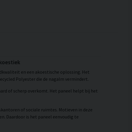
koestiek
ldkwaliteit en een akoestische oplossing. Het
recycled Polyester die de nagalm vermindert.
 hard of scherp overkomt. Het paneel helpt bij het
skantoren of sociale ruimtes. Motieven in deze
n. Daardoor is het paneel eenvoudig te