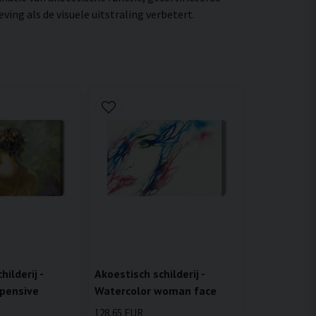
ng als de visuele uitstraling verbetert.
ilderij -
Akoestisch schilderij -
 pensive
Watercolor woman face
128,65 EUR