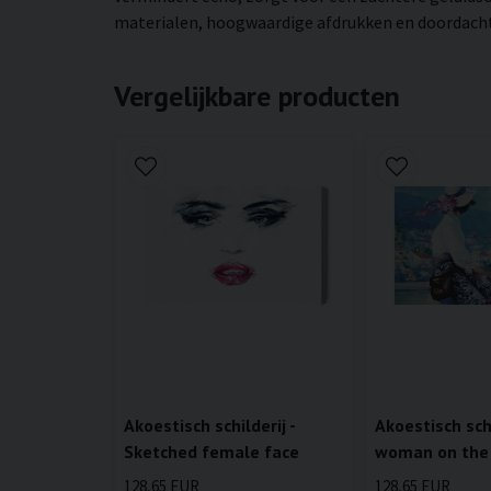
materialen, hoogwaardige afdrukken en doordachte 
Vergelijkbare producten
Akoestisch schilderij -
Akoestisch schi
Sketched female face
woman on the
128,65 EUR
128,65 EUR