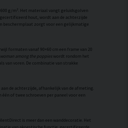
–600 g/m². Het materiaal vangt geluidsgolven
ecertificeerd hout, wordt aan de achterzijde
en beschermplaat zorgt voor een gelijkmatige
wijl formaten vanaf 90×60 cm een frame van 20
 woman among the poppies
wordt rondom het
t als van voren. De combinatie van strakke
aan de achterzijde, afhankelijk van de afmeting.
an één of twee schroeven per paneel voor een
SilentDirect is meer dan een wanddecoratie. Het
natie van akoestische functie, gecertificeerde