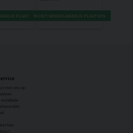
MANDJE PLAATSEN
IN HET WINKELMANDJE PLAATSEN
ervice
ct met ons op
 advies
installatie
antwoorden
al
ket hier
Direct