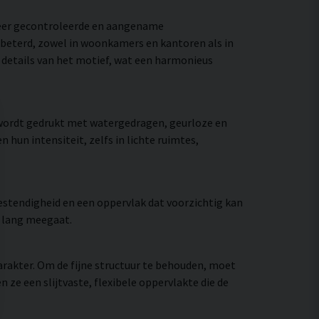
meer gecontroleerde en aangename
rbeterd, zowel in woonkamers en kantoren als in
e details van het motief, wat een harmonieus
 wordt gedrukt met watergedragen, geurloze en
hun intensiteit, zelfs in lichte ruimtes,
stendigheid en een oppervlak dat voorzichtig kan
e lang meegaat.
rakter. Om de fijne structuur te behouden, moet
e een slijtvaste, flexibele oppervlakte die de