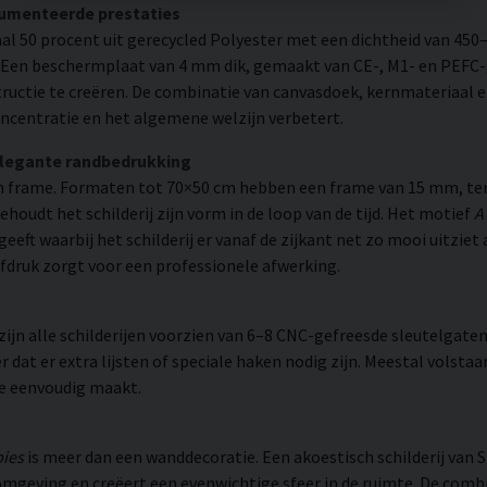
cumenteerde prestaties
l 50 procent uit gerecycled Polyester met een dichtheid van 450
. Een beschermplaat van 4 mm dik, gemaakt van CE-, M1- en PEFC-g
uctie te creëren. De combinatie van canvasdoek, kernmateriaal 
ncentratie en het algemene welzijn verbetert.
elegante randbedrukking
 frame. Formaten tot 70×50 cm hebben een frame van 15 mm, ter
udt het schilderij zijn vorm in de loop van de tijd. Het motief
A
geeft waarbij het schilderij er vanaf de zijkant net zo mooi uitzie
fdruk zorgt voor een professionele afwerking.
n alle schilderijen voorzien van 6–8 CNC-gefreesde sleutelgaten 
 dat er extra lijsten of speciale haken nodig zijn. Meestal volsta
ie eenvoudig maakt.
ies
is meer dan een wanddecoratie. Een akoestisch schilderij van 
mgeving en creëert een evenwichtige sfeer in de ruimte. De combi