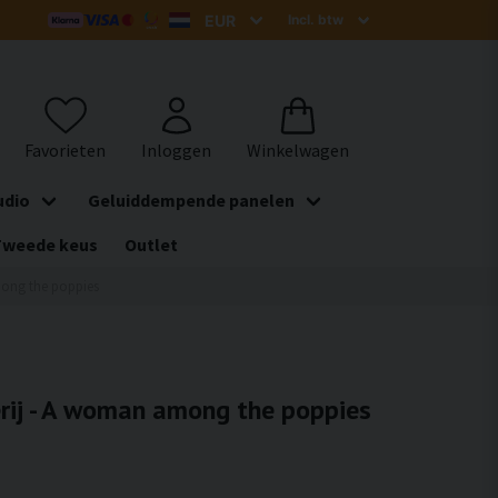
udio
Geluiddempende panelen
Tweede keus
Outlet
mong the poppies
erij - A woman among the poppies