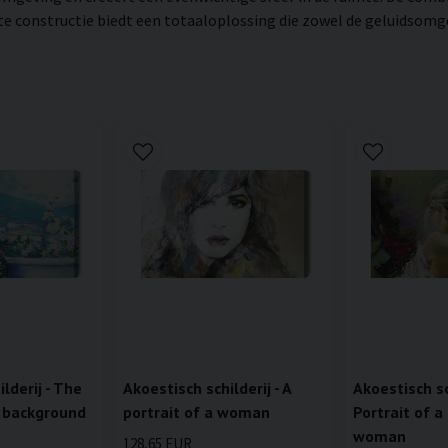
constructie biedt een totaaloplossing die zowel de geluidsomgevi
lderij - The
Akoestisch schilderij - A
Akoestisch sch
 background
portrait of a woman
Portrait of a
woman
128,65 EUR