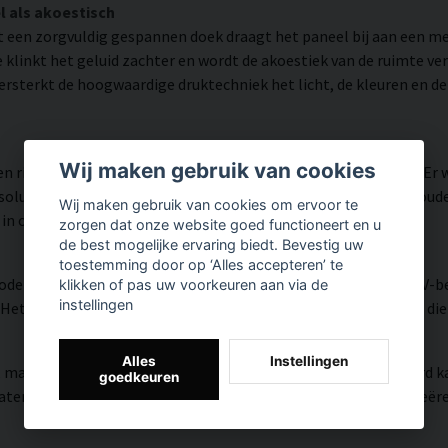
l als akoestisch
 een zorgvuldig gespannen doek draagt het paneel bij aan een 
klinkt het geluid zachter en wordt de akoestiek van de ruimte ve
ersterkt de hoogwaardige druktechniek het licht, de kleuren en d
Wij maken gebruik van cookies
n rijk aan details weergegeven dankzij HP Latex-technologie. Er
utie tot 300 DPI biedt. De kleuren zijn UV-bestendig en behouden 
Wij maken gebruik van cookies om ervoor te
 in openbare ruimtes.
zorgen dat onze website goed functioneert en u
de best mogelijke ervaring biedt. Bevestig uw
toestemming door op ‘Alles accepteren’ te
modern oppervlak met hoge kleurnauwkeurigheid, zeer goede UV-be
klikken of pas uw voorkeuren aan via de
instellingen
et resultaat is een moderne, heldere en kleurrijke uitstraling di
Alles
Instellingen
, matte textuur met natuurlijke warmte en een handgeschilderd ka
goedkeuren
riaal versmelten de HP Latex-inkten met het weefsel en creëren z