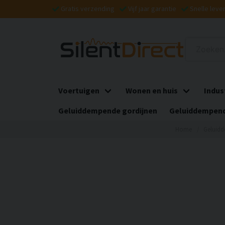
Gratis verzending
Vijf jaar garantie
Snelle leve
Voertuigen
Wonen en huis
Indus
Geluiddempende gordijnen
Geluiddempend
Home
Geluid