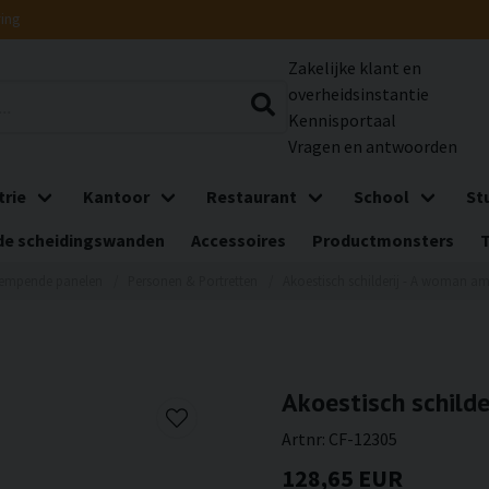
ring
Zakelijke klant en
overheidsinstantie
Kennisportaal
Vragen en antwoorden
trie
Kantoor
Restaurant
School
St
e scheidingswanden
Accessoires
Productmonsters
dempende panelen
Personen & Portretten
Akoestisch schilderij - A woman a
Akoestisch schild
Artnr:
CF-12305
128,65 EUR