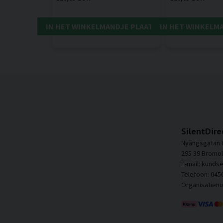
IN HET WINKELMANDJE PLAATSEN
IN HET WINKELM
SilentDire
Nyängsgatan 
295 39 Bromöl
E-mail: kunds
Telefoon: 045
Organisatien