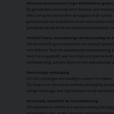
Akoestische kern met hoge dichtheid en gedo
De geluidsabsorberende kern bestaat voor minimaa
effectief op en vermindert de nagalm in de ruimte
gemonteerd om stabiliteit en een duurzame constr
geluidsdemping die de spraakverstaanbaarheid, co
Stabiel frame, nauwkeurige doekspanning en 
Elk bord wordt gemonteerd op een massief grenen
mm hebben. Door de nauwkeurige doekspanning beho
hele frame gedrukt, wat een stijlvolle galerielook 
doekspanning, zuivere lijnen en een nauwkeurige a
Eenvoudige ophanging
Om het ophangen eenvoudig en soepel te maken, zij
Dit zorgt voor een extra stabiele ophanging zonder
veilige montage, wat tijd bespaart en de installat
Akoestiek, kwaliteit en totaalbeleving
Een akoestisch schilderij
A woman among the popp
vermindert echo, zorgt voor een zachtere geluidso