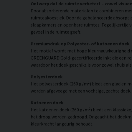
Ontwerp dat de ruimte verbetert – zowel visuee
Door absorberende materialen te combineren met
ruimteakoestiek. Door de gebalanceerde absorptie 
slaapkamers en openbare ruimtes. Tegelijkertijd v
gevoel in de ruimte geeft.
Premiumdruk op Polyester- of katoenen doek
Het motief wordt met hoge kleurnauwkeurigheid e
GREENGUARD Gold-gecertificeerde inkt die een resol
waardoor het doek geschikt is voor zowel thuis als
Polyesterdoek
Het polyesterdoek (260 g/m²) biedt een glad en 
worden afgeveegd met een vochtige, zachte doek. H
Katoenen doek
Het katoenen doek (260 g/m²) biedt een klassieke
het droog worden gedroogd. Ongeacht het doekmate
kleurkracht langdurig behoudt.