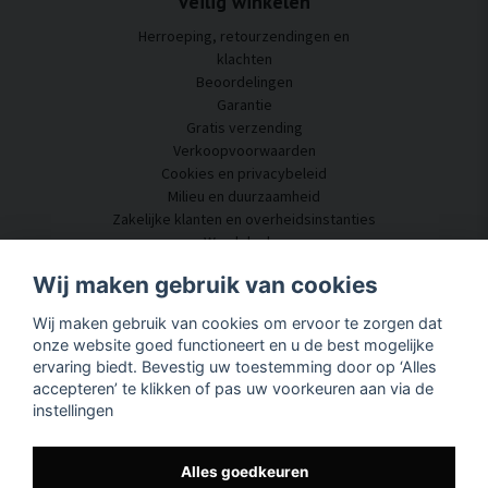
Veilig winkelen
Herroeping, retourzendingen en
klachten
Beoordelingen
Garantie
Gratis verzending
Verkoopvoorwaarden
Cookies en privacybeleid
Milieu en duurzaamheid
Zakelijke klanten en overheidsinstanties
Word dealer
Enkele van onze klanten
Wij maken gebruik van cookies
Klantenservice
Wij maken gebruik van cookies om ervoor te zorgen dat
Neem contact met ons op
onze website goed functioneert en u de best mogelijke
Akoestisch advies
ervaring biedt. Bevestig uw toestemming door op ‘Alles
Montage en installatie
accepteren’ te klikken of pas uw voorkeuren aan via de
Vragen en antwoorden
instellingen
Kennisportaal
Levertijd
Volg uw pakket hier
Alles goedkeuren
Over SilentDirect