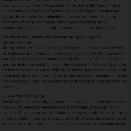
beschermplaat van 4 mm dik, gemaakt van CE-, M1- en PEFC-gecertificeerd
hout, wordt aan de achterzijde gemonteerd om stabiliteit en een duurzame
constructie te creëren. De combinatie van canvasdoek, kernmateriaal en
beschermplaat zorgt voor een gelijkmatige geluidsdemping die de
spraakverstaanbaarheid, concentratie en het algemene welzijn verbetert.
Stabiel frame, nauwkeurige doekspanning en elegante
randbedrukking
Elk bord wordt gemonteerd op een massief grenen frame. Formaten tot 70×50
cm hebben een frame van 15 mm, terwijl formaten vanaf 90×60 cm een frame
van 20 mm hebben. Door de nauwkeurige doekspanning behoudt het schilderij
zijn vorm in de loop van de tijd. Het motief
A waterfall in the fall
wordt rondom
het hele frame gedrukt, wat een stijlvolle galerielook geeft waarbij het schilderij
er vanaf de zijkant net zo mooi uitziet als van voren. De combinatie van strakke
doekspanning, zuivere lijnen en nauwkeurige druk zorgt voor een professionele
afwerking.
Eenvoudige ophanging
Om het ophangen eenvoudig en soepel te maken, zijn alle schilderijen voorzien
van 6–8 CNC-gefreesde sleutelgaten aan de achterzijde, afhankelijk van de
afmeting. Dit zorgt voor een extra stabiele ophanging zonder dat er extra lijsten
of speciale haken nodig zijn. Meestal volstaan één of twee schroeven per paneel
voor een veilige montage, wat tijd bespaart en de installatie eenvoudig maakt.