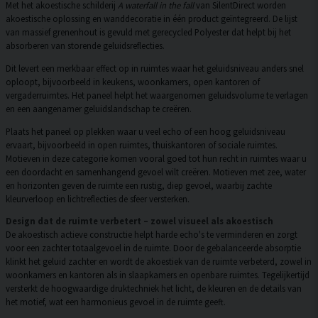
Met het akoestische schilderij
A waterfall in the fall
van SilentDirect worden
akoestische oplossing en wanddecoratie in één product geïntegreerd. De lijst
van massief grenenhout is gevuld met gerecycled Polyester dat helpt bij het
absorberen van storende geluidsreflecties.
Dit levert een merkbaar effect op in ruimtes waar het geluidsniveau anders snel
oploopt, bijvoorbeeld in keukens, woonkamers, open kantoren of
vergaderruimtes. Het paneel helpt het waargenomen geluidsvolume te verlagen
en een aangenamer geluidslandschap te creëren.
Plaats het paneel op plekken waar u veel echo of een hoog geluidsniveau
ervaart, bijvoorbeeld in open ruimtes, thuiskantoren of sociale ruimtes.
Motieven in deze categorie komen vooral goed tot hun recht in ruimtes waar u
een doordacht en samenhangend gevoel wilt creëren. Motieven met zee, water
en horizonten geven de ruimte een rustig, diep gevoel, waarbij zachte
kleurverloop en lichtreflecties de sfeer versterken.
Design dat de ruimte verbetert – zowel visueel als akoestisch
De akoestisch actieve constructie helpt harde echo's te verminderen en zorgt
voor een zachter totaalgevoel in de ruimte. Door de gebalanceerde absorptie
klinkt het geluid zachter en wordt de akoestiek van de ruimte verbeterd, zowel in
woonkamers en kantoren als in slaapkamers en openbare ruimtes. Tegelijkertijd
versterkt de hoogwaardige druktechniek het licht, de kleuren en de details van
het motief, wat een harmonieus gevoel in de ruimte geeft.