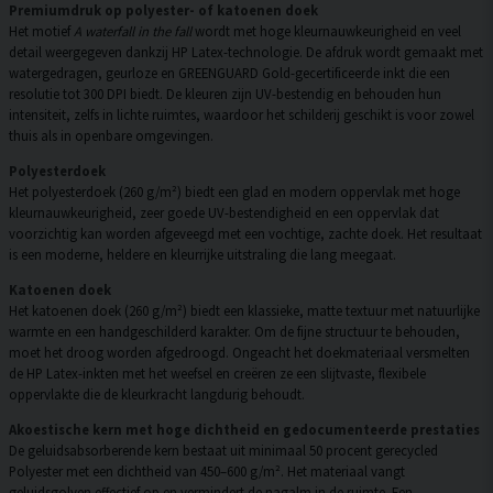
Premiumdruk op polyester- of katoenen doek
Het motief
A waterfall in the fall
wordt met hoge kleurnauwkeurigheid en veel
detail weergegeven dankzij HP Latex-technologie. De afdruk wordt gemaakt met
watergedragen, geurloze en GREENGUARD Gold-gecertificeerde inkt die een
resolutie tot 300 DPI biedt. De kleuren zijn UV-bestendig en behouden hun
intensiteit, zelfs in lichte ruimtes, waardoor het schilderij geschikt is voor zowel
thuis als in openbare omgevingen.
Polyesterdoek
Het polyesterdoek (260 g/m²) biedt een glad en modern oppervlak met hoge
kleurnauwkeurigheid, zeer goede UV-bestendigheid en een oppervlak dat
voorzichtig kan worden afgeveegd met een vochtige, zachte doek. Het resultaat
is een moderne, heldere en kleurrijke uitstraling die lang meegaat.
Katoenen doek
Het katoenen doek (260 g/m²) biedt een klassieke, matte textuur met natuurlijke
warmte en een handgeschilderd karakter. Om de fijne structuur te behouden,
moet het droog worden afgedroogd. Ongeacht het doekmateriaal versmelten
de HP Latex-inkten met het weefsel en creëren ze een slijtvaste, flexibele
oppervlakte die de kleurkracht langdurig behoudt.
Akoestische kern met hoge dichtheid en gedocumenteerde prestaties
De geluidsabsorberende kern bestaat uit minimaal 50 procent gerecycled
Polyester met een dichtheid van 450–600 g/m². Het materiaal vangt
geluidsgolven effectief op en vermindert de nagalm in de ruimte. Een