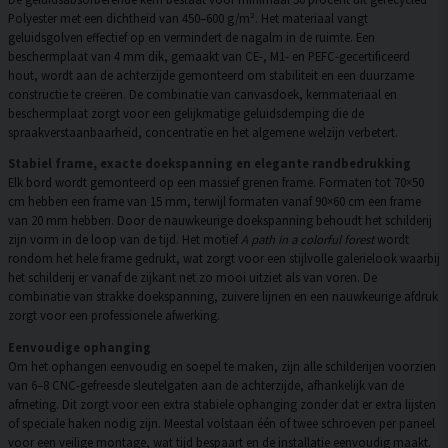
Polyester met een dichtheid van 450–600 g/m². Het materiaal vangt
geluidsgolven effectief op en vermindert de nagalm in de ruimte. Een
beschermplaat van 4 mm dik, gemaakt van CE-, M1- en PEFC-gecertificeerd
hout, wordt aan de achterzijde gemonteerd om stabiliteit en een duurzame
constructie te creëren. De combinatie van canvasdoek, kernmateriaal en
beschermplaat zorgt voor een gelijkmatige geluidsdemping die de
spraakverstaanbaarheid, concentratie en het algemene welzijn verbetert.
Stabiel frame, exacte doekspanning en elegante randbedrukking
Elk bord wordt gemonteerd op een massief grenen frame. Formaten tot 70×50
cm hebben een frame van 15 mm, terwijl formaten vanaf 90×60 cm een frame
van 20 mm hebben. Door de nauwkeurige doekspanning behoudt het schilderij
zijn vorm in de loop van de tijd. Het motief
A path in a colorful forest
wordt
rondom het hele frame gedrukt, wat zorgt voor een stijlvolle galerielook waarbij
het schilderij er vanaf de zijkant net zo mooi uitziet als van voren. De
combinatie van strakke doekspanning, zuivere lijnen en een nauwkeurige afdruk
zorgt voor een professionele afwerking.
Eenvoudige ophanging
Om het ophangen eenvoudig en soepel te maken, zijn alle schilderijen voorzien
van 6–8 CNC-gefreesde sleutelgaten aan de achterzijde, afhankelijk van de
afmeting. Dit zorgt voor een extra stabiele ophanging zonder dat er extra lijsten
of speciale haken nodig zijn. Meestal volstaan één of twee schroeven per paneel
voor een veilige montage, wat tijd bespaart en de installatie eenvoudig maakt.