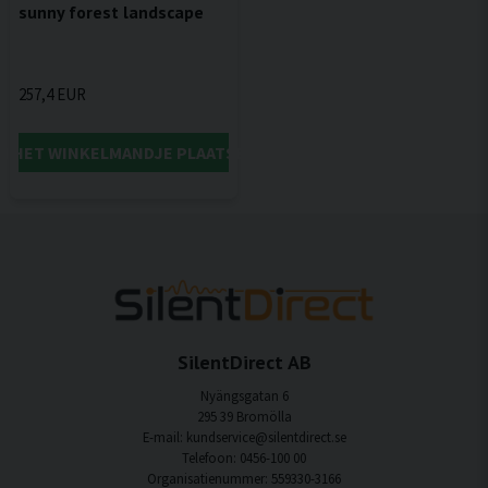
sunny forest landscape
257,4 EUR
IN HET WINKELMANDJE PLAATSEN
SilentDirect AB
Nyängsgatan 6
295 39 Bromölla
E-mail: kundservice@silentdirect.se
Telefoon: 0456-100 00
Organisatienummer: 559330-3166