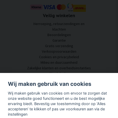
Veilig winkelen
Herroeping, retourzendingen en
klachten
Beoordelingen
Garantie
Gratis verzending
Verkoopvoorwaarden
Cookies en privacybeleid
Milieu en duurzaamheid
Zakelijke klanten en overheidsinstanties
Word dealer
Enkele van onze klanten
Wij maken gebruik van cookies
Klantenservice
Wij maken gebruik van cookies om ervoor te zorgen dat
Neem contact met ons op
onze website goed functioneert en u de best mogelijke
Akoestisch advies
ervaring biedt. Bevestig uw toestemming door op ‘Alles
Montage en installatie
accepteren’ te klikken of pas uw voorkeuren aan via de
Vragen en antwoorden
instellingen
Kennisportaal