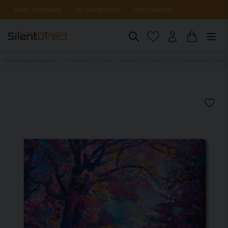
Gratis verzending
Vijf jaar garantie
Snelle levering
Geluiddempende panelen
Landschap & Natuur
Akoestisch schilderij - A path in a colorful forest