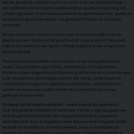
Met een akoestisch schilderij
A path in a colorful forest
van SilentDirect krijgt u
een combinatie van doordachte beeldkwaliteit en akoestische oplossing. Het
paneel is gebaseerd op een canvaspaneel met een grenenhouten lijst, waarbij de
binnenkant is gevuld met een kern van gerecycled Polyester die de nagalm
vermindert.
Dit type constructie is ideaal in ruimtes waar het anders moeilijk is om een
gesprek te voeren zonder dat het geluid hard of scherp overkomt. Het paneel
helpt bij het creëren van een zachter achtergrondgeluid en een aangenamere
geluidsomgeving.
Plaats het paneel op plekken waar u veel echo of een hoog geluidsniveau
ervaart, bijvoorbeeld in open ruimtes, thuiskantoren of sociale ruimtes.
Motieven in deze categorie komen bijzonder goed tot hun recht in ruimtes waar
u een doordacht en samenhangend gevoel wilt creëren. Landschappen en
natuurmotieven voegen een organische zachtheid toe, waarbij kleuren en
vormen een harmonieuze indruk creëren die zowel in lichte als in meer
gedempte interieurs werkt.
Ontwerp dat de ruimte verbetert – zowel visueel als akoestisch
Door absorberende materialen te combineren met een zorgvuldig gespannen
doek draagt het paneel bij aan een meer gecontroleerde en aangename
ruimteakoestiek. Door de uitgebalanceerde absorptie klinkt het geluid zachter
en wordt de akoestiek van de ruimte verbeterd, zowel in woonkamers en
kantoren als in slaapkamers en openbare ruimtes. Tegelijkertijd versterkt de