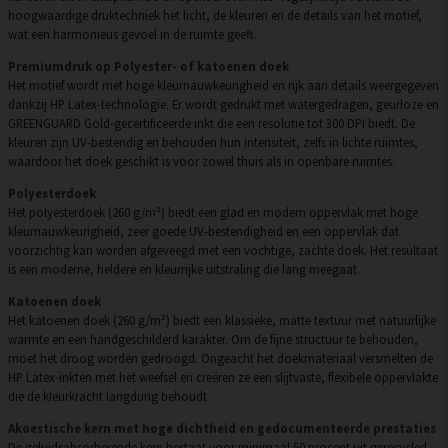
hoogwaardige druktechniek het licht, de kleuren en de details van het motief,
wat een harmonieus gevoel in de ruimte geeft.
Premiumdruk op Polyester- of katoenen doek
Het motief wordt met hoge kleurnauwkeurigheid en rijk aan details weergegeven
dankzij HP Latex-technologie. Er wordt gedrukt met watergedragen, geurloze en
GREENGUARD Gold-gecertificeerde inkt die een resolutie tot 300 DPI biedt. De
kleuren zijn UV-bestendig en behouden hun intensiteit, zelfs in lichte ruimtes,
waardoor het doek geschikt is voor zowel thuis als in openbare ruimtes.
Polyesterdoek
Het polyesterdoek (260 g/m²) biedt een glad en modern oppervlak met hoge
kleurnauwkeurigheid, zeer goede UV-bestendigheid en een oppervlak dat
voorzichtig kan worden afgeveegd met een vochtige, zachte doek. Het resultaat
is een moderne, heldere en kleurrijke uitstraling die lang meegaat.
Katoenen doek
Het katoenen doek (260 g/m²) biedt een klassieke, matte textuur met natuurlijke
warmte en een handgeschilderd karakter. Om de fijne structuur te behouden,
moet het droog worden gedroogd. Ongeacht het doekmateriaal versmelten de
HP Latex-inkten met het weefsel en creëren ze een slijtvaste, flexibele oppervlakte
die de kleurkracht langdurig behoudt.
Akoestische kern met hoge dichtheid en gedocumenteerde prestaties
De geluidsabsorberende kern bestaat voor minimaal 50 procent uit gerecycled