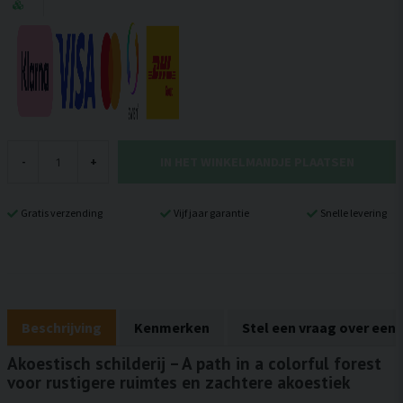
IN HET WINKELMANDJE PLAATSEN
-
+
Gratis verzending
Vijf jaar garantie
Snelle levering
Beschrijving
Kenmerken
Stel een vraag over een
Akoestisch schilderij – A path in a colorful forest
voor rustigere ruimtes en zachtere akoestiek