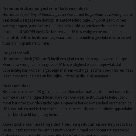
Premiumdruk op polyester- of katoenen doek
Het motief
A painting of blooming roses
wordt met hoge kleurnauwkeurigheid en
veel detail weergegeven dankzij HP Latex-technologie. Er wordt gedrukt met
watergedragen, geurloze en GREENGUARD Gold-gecertificeerde inkt die een
resolutie tot 300 DPI biedt. De kleuren zijn UV-bestendig en behouden hun
intensiteit, zelfs in lichte ruimtes, waardoor het schilderij geschikt is voor zowel
thuis als in openbare ruimtes.
Polyesterdoek
Het polyesterdoek (260 g/m²) biedt een glad en modern oppervlak met hoge
kleurnauwkeurigheid, zeer goede UV-bestendigheid en een oppervlak dat
voorzichtig kan worden afgeveegd met een vochtige, zachte doek. Het resultaat
is een moderne, heldere en kleurrijke uitstraling die lang meegaat.
Katoenen doek
Het katoenen doek (260 g/m²) biedt een klassieke, matte textuur met natuurlijke
warmte en een handgeschilderd karakter. Om de fijne structuur te behouden,
moet het droog worden gedroogd. Ongeacht het doekmateriaal versmelten de
HP Latex-inkten met het weefsel en creëren ze een slijtvaste, flexibele oppervlakte
die de kleurkracht langdurig behoudt.
Akoestische kern met hoge dichtheid en gedocumenteerde prestaties
De geluidsabsorberende kern bestaat voor minimaal 50 procent uit gerecycled
Polyester met een dichtheid van 450–600 g/m². Het materiaal vangt