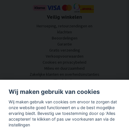
Veilig winkelen
Herroeping, retourzendingen en
klachten
Beoordelingen
Garantie
Gratis verzending
Verkoopvoorwaarden
Cookies en privacybeleid
Milieu en duurzaamheid
Zakelijke klanten en overheidsinstanties
Word dealer
Enkele van onze klanten
Wij maken gebruik van cookies
Klantenservice
Wij maken gebruik van cookies om ervoor te zorgen dat
Neem contact met ons op
onze website goed functioneert en u de best mogelijke
Akoestisch advies
ervaring biedt. Bevestig uw toestemming door op ‘Alles
Montage en installatie
accepteren’ te klikken of pas uw voorkeuren aan via de
Vragen en antwoorden
instellingen
Kennisportaal