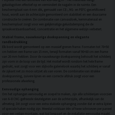
geluidsgolven effectief op en vermindert de nagalm in de ruimte. Een
beschermplaat van 4 mm dik, gemaakt van CE-, M1- en PEFC-gecertificeerd
hout, wordt aan de achterzijde gemonteerd om stabiliteit en een duurzame
constructie te creëren. De combinatie van canvasdoek, kernmateriaal en
beschermplaat zorgt voor een gelijkmatige geluidsdemping die de
spraakverstaanbaarheid, concentratie en het algemene welzijn verbetert.
Stabiel frame, nauwkeurige doekspanning en elegante
randbedrukking
Elk bord wordt gemonteerd op een massief grenen frame. Formaten tot 70×50
cm hebben een frame van 15 mm, terwijl formaten vanaf 90×60 cm een frame
van 20 mm hebben. Door de nauwkeurige doekspanning behoudt het schilderij
zijn vorm in de loop van de tijd. Het motief wordt rondom het hele frame
gedrukt, wat zorgt voor een stijlvolle galerielook waarbij het schilderij er vanaf
de zijkant net zo mooi uitziet als van voren. De combinatie van strakke
doekspanning, zuivere lijnen en een correcte afdruk zorgt voor een
professionele afwerking.
Eenvoudige ophanging
Om het ophangen eenvoudig en soepel te maken, zijn alle schilderijen voorzien
van 6–8 CNC-gefreesde sleutelgaten aan de achterzijde, afhankelijk van de
afmeting. Dit zorgt voor een extra stabiele ophanging zonder dat er extra lijsten
of speciale haken nodig zijn. Meestal volstaan één of twee schroeven per paneel
voor een veilige montage, wat tijd bespaart en de installatie eenvoudig maakt.