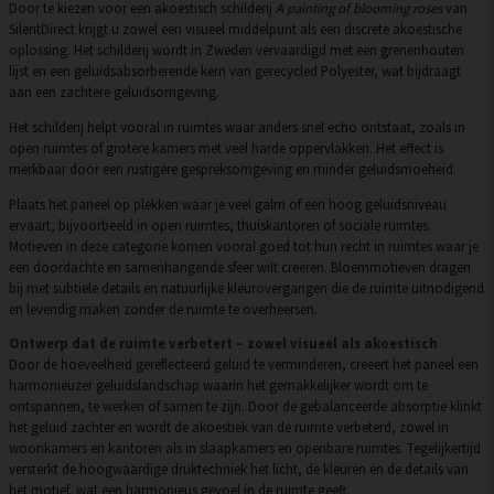
Door te kiezen voor een akoestisch schilderij
A painting of blooming roses
van
SilentDirect krijgt u zowel een visueel middelpunt als een discrete akoestische
oplossing. Het schilderij wordt in Zweden vervaardigd met een grenenhouten
lijst en een geluidsabsorberende kern van gerecycled Polyester, wat bijdraagt
aan een zachtere geluidsomgeving.
Het schilderij helpt vooral in ruimtes waar anders snel echo ontstaat, zoals in
open ruimtes of grotere kamers met veel harde oppervlakken. Het effect is
merkbaar door een rustigere gespreksomgeving en minder geluidsmoeheid.
Plaats het paneel op plekken waar je veel galm of een hoog geluidsniveau
ervaart, bijvoorbeeld in open ruimtes, thuiskantoren of sociale ruimtes.
Motieven in deze categorie komen vooral goed tot hun recht in ruimtes waar je
een doordachte en samenhangende sfeer wilt creëren. Bloemmotieven dragen
bij met subtiele details en natuurlijke kleurovergangen die de ruimte uitnodigend
en levendig maken zonder de ruimte te overheersen.
Ontwerp dat de ruimte verbetert – zowel visueel als akoestisch
Door de hoeveelheid gereflecteerd geluid te verminderen, creëert het paneel een
harmonieuzer geluidslandschap waarin het gemakkelijker wordt om te
ontspannen, te werken of samen te zijn. Door de gebalanceerde absorptie klinkt
het geluid zachter en wordt de akoestiek van de ruimte verbeterd, zowel in
woonkamers en kantoren als in slaapkamers en openbare ruimtes. Tegelijkertijd
versterkt de hoogwaardige druktechniek het licht, de kleuren en de details van
het motief, wat een harmonieus gevoel in de ruimte geeft.