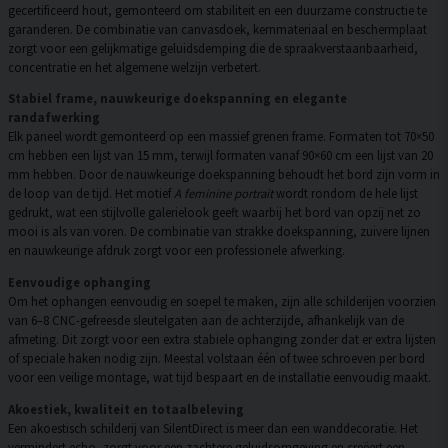
gecertificeerd hout, gemonteerd om stabiliteit en een duurzame constructie te
garanderen. De combinatie van canvasdoek, kernmateriaal en beschermplaat
zorgt voor een gelijkmatige geluidsdemping die de spraakverstaanbaarheid,
concentratie en het algemene welzijn verbetert.
Stabiel frame, nauwkeurige doekspanning en elegante
randafwerking
Elk paneel wordt gemonteerd op een massief grenen frame. Formaten tot 70×50
cm hebben een lijst van 15 mm, terwijl formaten vanaf 90×60 cm een lijst van 20
mm hebben. Door de nauwkeurige doekspanning behoudt het bord zijn vorm in
de loop van de tijd. Het motief
A feminine portrait
wordt rondom de hele lijst
gedrukt, wat een stijlvolle galerielook geeft waarbij het bord van opzij net zo
mooi is als van voren. De combinatie van strakke doekspanning, zuivere lijnen
en nauwkeurige afdruk zorgt voor een professionele afwerking.
Eenvoudige ophanging
Om het ophangen eenvoudig en soepel te maken, zijn alle schilderijen voorzien
van 6–8 CNC-gefreesde sleutelgaten aan de achterzijde, afhankelijk van de
afmeting. Dit zorgt voor een extra stabiele ophanging zonder dat er extra lijsten
of speciale haken nodig zijn. Meestal volstaan één of twee schroeven per bord
voor een veilige montage, wat tijd bespaart en de installatie eenvoudig maakt.
Akoestiek, kwaliteit en totaalbeleving
Een akoestisch schilderij van SilentDirect is meer dan een wanddecoratie. Het
vermindert echo, zorgt voor een zachtere geluidsomgeving en creëert een