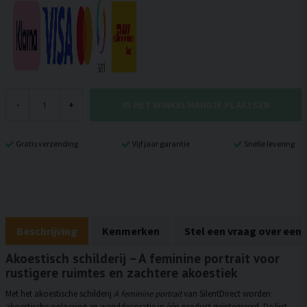
IN HET WINKELMANDJE PLAATSEN
-
+
Gratis verzending
Vijf jaar garantie
Snelle levering
Beschrijving
Kenmerken
Stel een vraag over een
Akoestisch schilderij – A feminine portrait voor
rustigere ruimtes en zachtere akoestiek
Met het akoestische schilderij
A feminine portrait
van SilentDirect worden
akoestische oplossing en wanddecoratie in één product geïntegreerd. De lijst