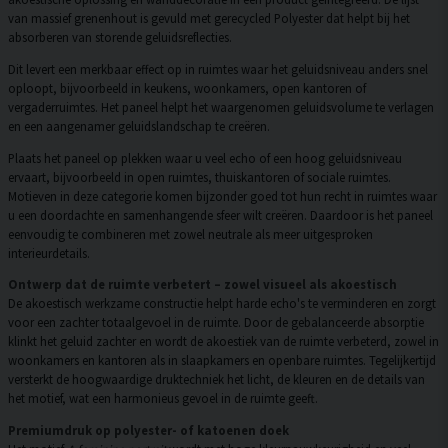
van massief grenenhout is gevuld met gerecycled Polyester dat helpt bij het
absorberen van storende geluidsreflecties.
Dit levert een merkbaar effect op in ruimtes waar het geluidsniveau anders snel
oploopt, bijvoorbeeld in keukens, woonkamers, open kantoren of
vergaderruimtes. Het paneel helpt het waargenomen geluidsvolume te verlagen
en een aangenamer geluidslandschap te creëren.
Plaats het paneel op plekken waar u veel echo of een hoog geluidsniveau
ervaart, bijvoorbeeld in open ruimtes, thuiskantoren of sociale ruimtes.
Motieven in deze categorie komen bijzonder goed tot hun recht in ruimtes waar
u een doordachte en samenhangende sfeer wilt creëren. Daardoor is het paneel
eenvoudig te combineren met zowel neutrale als meer uitgesproken
interieurdetails.
Ontwerp dat de ruimte verbetert – zowel visueel als akoestisch
De akoestisch werkzame constructie helpt harde echo's te verminderen en zorgt
voor een zachter totaalgevoel in de ruimte. Door de gebalanceerde absorptie
klinkt het geluid zachter en wordt de akoestiek van de ruimte verbeterd, zowel in
woonkamers en kantoren als in slaapkamers en openbare ruimtes. Tegelijkertijd
versterkt de hoogwaardige druktechniek het licht, de kleuren en de details van
het motief, wat een harmonieus gevoel in de ruimte geeft.
Premiumdruk op polyester- of katoenen doek