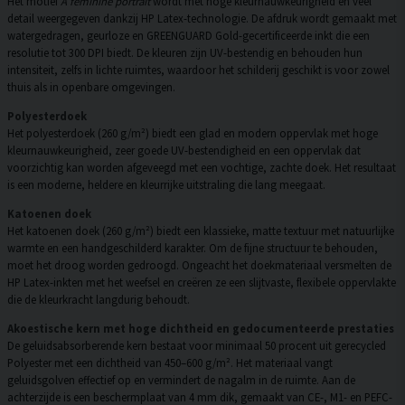
Het motief
A feminine portrait
wordt met hoge kleurnauwkeurigheid en veel
detail weergegeven dankzij HP Latex-technologie. De afdruk wordt gemaakt met
watergedragen, geurloze en GREENGUARD Gold-gecertificeerde inkt die een
resolutie tot 300 DPI biedt. De kleuren zijn UV-bestendig en behouden hun
intensiteit, zelfs in lichte ruimtes, waardoor het schilderij geschikt is voor zowel
thuis als in openbare omgevingen.
Polyesterdoek
Het polyesterdoek (260 g/m²) biedt een glad en modern oppervlak met hoge
kleurnauwkeurigheid, zeer goede UV-bestendigheid en een oppervlak dat
voorzichtig kan worden afgeveegd met een vochtige, zachte doek. Het resultaat
is een moderne, heldere en kleurrijke uitstraling die lang meegaat.
Katoenen doek
Het katoenen doek (260 g/m²) biedt een klassieke, matte textuur met natuurlijke
warmte en een handgeschilderd karakter. Om de fijne structuur te behouden,
moet het droog worden gedroogd. Ongeacht het doekmateriaal versmelten de
HP Latex-inkten met het weefsel en creëren ze een slijtvaste, flexibele oppervlakte
die de kleurkracht langdurig behoudt.
Akoestische kern met hoge dichtheid en gedocumenteerde prestaties
De geluidsabsorberende kern bestaat voor minimaal 50 procent uit gerecycled
Polyester met een dichtheid van 450–600 g/m². Het materiaal vangt
geluidsgolven effectief op en vermindert de nagalm in de ruimte. Aan de
achterzijde is een beschermplaat van 4 mm dik, gemaakt van CE-, M1- en PEFC-