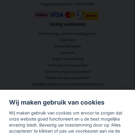
Organisatienummer: 559330-3166
Veilig winkelen
Herroeping, retourzendingen en
klachten
Beoordelingen
Garantie
Gratis verzending
Verkoopvoorwaarden
Cookies en privacybeleid
Milieu en duurzaamheid
Zakelijke klanten en overheidsinstanties
Word dealer
Enkele van onze klanten
Wij maken gebruik van cookies
Klantenservice
Wij maken gebruik van cookies om ervoor te zorgen dat
Neem contact met ons op
onze website goed functioneert en u de best mogelijke
Akoestisch advies
ervaring biedt. Bevestig uw toestemming door op ‘Alles
Montage en installatie
accepteren’ te klikken of pas uw voorkeuren aan via de
Vragen en antwoorden