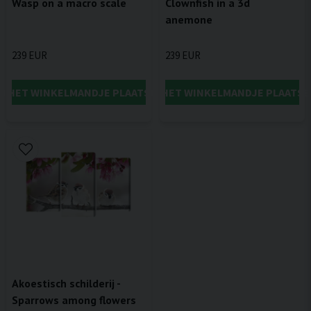
Wasp on a macro scale
Clownfish in a 3d
anemone
239 EUR
239 EUR
IN HET WINKELMANDJE PLAATSEN
IN HET WINKELMANDJE PLAATSE
Akoestisch schilderij -
Sparrows among flowers