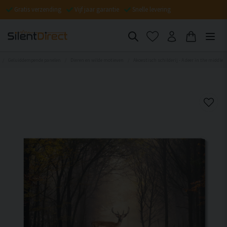
Gratis verzending
Vijf jaar garantie
Snelle levering
Geluiddempende panelen
Dieren en wilde motieven
Akoestisch schilderij - A deer in the middle