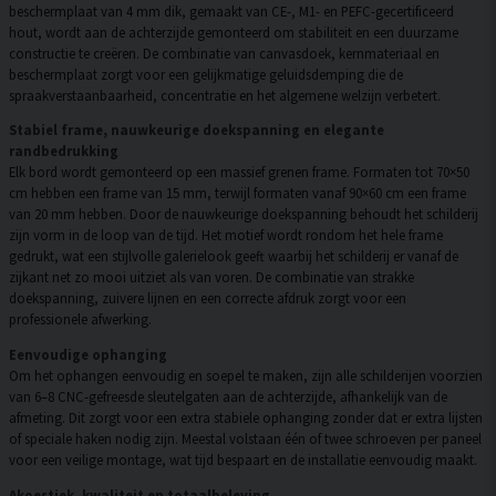
beschermplaat van 4 mm dik, gemaakt van CE-, M1- en PEFC-gecertificeerd
hout, wordt aan de achterzijde gemonteerd om stabiliteit en een duurzame
constructie te creëren. De combinatie van canvasdoek, kernmateriaal en
beschermplaat zorgt voor een gelijkmatige geluidsdemping die de
spraakverstaanbaarheid, concentratie en het algemene welzijn verbetert.
Stabiel frame, nauwkeurige doekspanning en elegante
randbedrukking
Elk bord wordt gemonteerd op een massief grenen frame. Formaten tot 70×50
cm hebben een frame van 15 mm, terwijl formaten vanaf 90×60 cm een frame
van 20 mm hebben. Door de nauwkeurige doekspanning behoudt het schilderij
zijn vorm in de loop van de tijd. Het motief wordt rondom het hele frame
gedrukt, wat een stijlvolle galerielook geeft waarbij het schilderij er vanaf de
zijkant net zo mooi uitziet als van voren. De combinatie van strakke
doekspanning, zuivere lijnen en een correcte afdruk zorgt voor een
professionele afwerking.
Eenvoudige ophanging
Om het ophangen eenvoudig en soepel te maken, zijn alle schilderijen voorzien
van 6–8 CNC-gefreesde sleutelgaten aan de achterzijde, afhankelijk van de
afmeting. Dit zorgt voor een extra stabiele ophanging zonder dat er extra lijsten
of speciale haken nodig zijn. Meestal volstaan één of twee schroeven per paneel
voor een veilige montage, wat tijd bespaart en de installatie eenvoudig maakt.
Akoestiek, kwaliteit en totaalbeleving