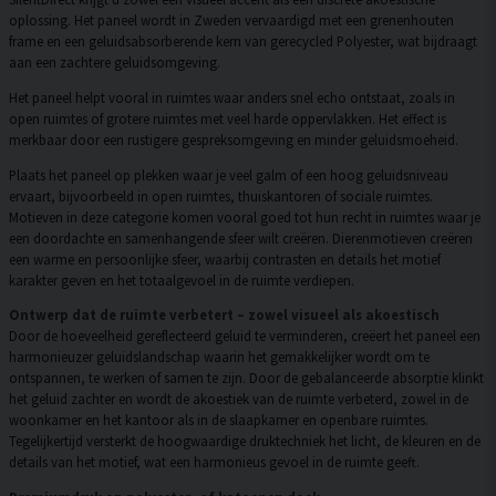
oplossing. Het paneel wordt in Zweden vervaardigd met een grenenhouten
frame en een geluidsabsorberende kern van gerecycled Polyester, wat bijdraagt
aan een zachtere geluidsomgeving.
Het paneel helpt vooral in ruimtes waar anders snel echo ontstaat, zoals in
open ruimtes of grotere ruimtes met veel harde oppervlakken. Het effect is
merkbaar door een rustigere gespreksomgeving en minder geluidsmoeheid.
Plaats het paneel op plekken waar je veel galm of een hoog geluidsniveau
ervaart, bijvoorbeeld in open ruimtes, thuiskantoren of sociale ruimtes.
Motieven in deze categorie komen vooral goed tot hun recht in ruimtes waar je
een doordachte en samenhangende sfeer wilt creëren. Dierenmotieven creëren
een warme en persoonlijke sfeer, waarbij contrasten en details het motief
karakter geven en het totaalgevoel in de ruimte verdiepen.
Ontwerp dat de ruimte verbetert – zowel visueel als akoestisch
Door de hoeveelheid gereflecteerd geluid te verminderen, creëert het paneel een
harmonieuzer geluidslandschap waarin het gemakkelijker wordt om te
ontspannen, te werken of samen te zijn. Door de gebalanceerde absorptie klinkt
het geluid zachter en wordt de akoestiek van de ruimte verbeterd, zowel in de
woonkamer en het kantoor als in de slaapkamer en openbare ruimtes.
Tegelijkertijd versterkt de hoogwaardige druktechniek het licht, de kleuren en de
details van het motief, wat een harmonieus gevoel in de ruimte geeft.