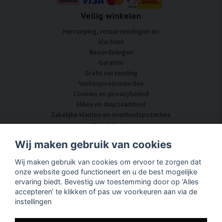
Veilig winkelen
Herroeping, retourzendingen en
klachten
Beoordelingen
Garantie
Gratis verzending
Verkoopvoorwaarden
Cookies en privacybeleid
Milieu en duurzaamheid
Zakelijke klanten en overheidsinstanties
Word dealer
Enkele van onze klanten
Wij maken gebruik van cookies
Klantenservice
Wij maken gebruik van cookies om ervoor te zorgen dat
Neem contact met ons op
onze website goed functioneert en u de best mogelijke
Akoestisch advies
ervaring biedt. Bevestig uw toestemming door op ‘Alles
Montage en installatie
accepteren’ te klikken of pas uw voorkeuren aan via de
Vragen en antwoorden
instellingen
Kennisportaal
Levertijd