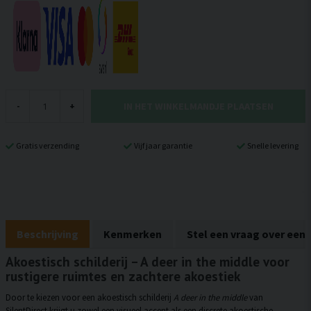
IN HET WINKELMANDJE PLAATSEN
-
+
Gratis verzending
Vijf jaar garantie
Snelle levering
Beschrijving
Kenmerken
Stel een vraag over een
Akoestisch schilderij – A deer in the middle voor
rustigere ruimtes en zachtere akoestiek
Door te kiezen voor een akoestisch schilderij
A deer in the middle
van
SilentDirect krijgt u zowel een visueel accent als een discrete akoestische