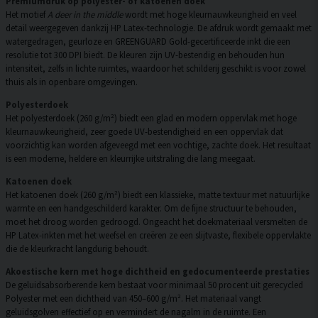
Premiumdruk op polyester- of katoenen doek
Het motief
A deer in the middle
wordt met hoge kleurnauwkeurigheid en veel
detail weergegeven dankzij HP Latex-technologie. De afdruk wordt gemaakt met
watergedragen, geurloze en GREENGUARD Gold-gecertificeerde inkt die een
resolutie tot 300 DPI biedt. De kleuren zijn UV-bestendig en behouden hun
intensiteit, zelfs in lichte ruimtes, waardoor het schilderij geschikt is voor zowel
thuis als in openbare omgevingen.
Polyesterdoek
Het polyesterdoek (260 g/m²) biedt een glad en modern oppervlak met hoge
kleurnauwkeurigheid, zeer goede UV-bestendigheid en een oppervlak dat
voorzichtig kan worden afgeveegd met een vochtige, zachte doek. Het resultaat
is een moderne, heldere en kleurrijke uitstraling die lang meegaat.
Katoenen doek
Het katoenen doek (260 g/m²) biedt een klassieke, matte textuur met natuurlijke
warmte en een handgeschilderd karakter. Om de fijne structuur te behouden,
moet het droog worden gedroogd. Ongeacht het doekmateriaal versmelten de
HP Latex-inkten met het weefsel en creëren ze een slijtvaste, flexibele oppervlakte
die de kleurkracht langdurig behoudt.
Akoestische kern met hoge dichtheid en gedocumenteerde prestaties
De geluidsabsorberende kern bestaat voor minimaal 50 procent uit gerecycled
Polyester met een dichtheid van 450–600 g/m². Het materiaal vangt
geluidsgolven effectief op en vermindert de nagalm in de ruimte. Een