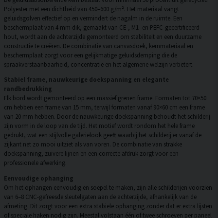
Polyester met een dichtheid van 450–600 g/m². Het materiaal vangt
geluidsgolven effectief op en vermindert de nagalm in de ruimte. Een
beschermplaat van 4 mm dik, gemaakt van CE-, M1- en PEFC-gecertificeerd
hout, wordt aan de achterzijde gemonteerd om stabiliteit en een duurzame
constructie te creëren. De combinatie van canvasdoek, kernmateriaal en
beschermplaat zorgt voor een gelijkmatige geluidsdemping die de
spraakverstaanbaarheid, concentratie en het algemene welzijn verbetert.
Stabiel frame, nauwkeurige doekspanning en elegante
randbedrukking
Elk bord wordt gemonteerd op een massief grenen frame. Formaten tot 70×50
cm hebben een frame van 15 mm, terwijl formaten vanaf 90×60 cm een frame
van 20 mm hebben. Door de nauwkeurige doekspanning behoudt het schilderij
zijn vorm in de loop van de tijd. Het motief wordt rondom het hele frame
gedrukt, wat een stijlvolle galerielook geeft waarbij het schilderij er vanaf de
zijkant net zo mooi uitziet als van voren. De combinatie van strakke
doekspanning, zuivere lijnen en een correcte afdruk zorgt voor een
professionele afwerking.
Eenvoudige ophanging
Om het ophangen eenvoudig en soepel te maken, zijn alle schilderijen voorzien
van 6–8 CNC-gefreesde sleutelgaten aan de achterzijde, afhankelijk van de
afmeting. Dit zorgt voor een extra stabiele ophanging zonder dat er extra lijsten
of speciale haken nodig zijn. Meestal volstaan één of twee schroeven per paneel