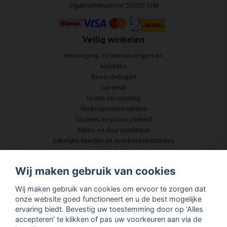
Organisatienummer: 559330-3166
Veilig winkelen
Herroeping, retourzendingen en
klachten
Beoordelingen
Garantie
Gratis verzending
Verkoopvoorwaarden
Cookies en privacybeleid
Milieu en duurzaamheid
Zakelijke klanten en overheidsinstanties
Word dealer
Enkele van onze klanten
Wij maken gebruik van cookies
Klantenservice
Wij maken gebruik van cookies om ervoor te zorgen dat
Neem contact met ons op
onze website goed functioneert en u de best mogelijke
Akoestisch advies
ervaring biedt. Bevestig uw toestemming door op ‘Alles
Montage en installatie
accepteren’ te klikken of pas uw voorkeuren aan via de
Vragen en antwoorden