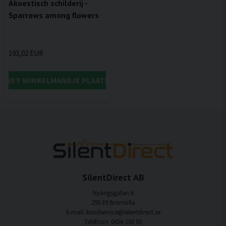
Akoestisch schilderij -
Sparrows among flowers
193,02 EUR
IN HET WINKELMANDJE PLAATSEN
SilentDirect AB
Nyängsgatan 6
295 39 Bromölla
E-mail: kundservice@silentdirect.se
Telefoon: 0456-100 00