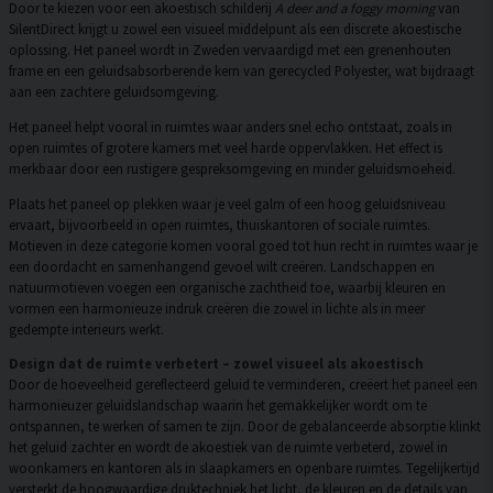
Door te kiezen voor een akoestisch schilderij
A deer and a foggy morning
van
SilentDirect krijgt u zowel een visueel middelpunt als een discrete akoestische
oplossing. Het paneel wordt in Zweden vervaardigd met een grenenhouten
frame en een geluidsabsorberende kern van gerecycled Polyester, wat bijdraagt
aan een zachtere geluidsomgeving.
Het paneel helpt vooral in ruimtes waar anders snel echo ontstaat, zoals in
open ruimtes of grotere kamers met veel harde oppervlakken. Het effect is
merkbaar door een rustigere gespreksomgeving en minder geluidsmoeheid.
Plaats het paneel op plekken waar je veel galm of een hoog geluidsniveau
ervaart, bijvoorbeeld in open ruimtes, thuiskantoren of sociale ruimtes.
Motieven in deze categorie komen vooral goed tot hun recht in ruimtes waar je
een doordacht en samenhangend gevoel wilt creëren. Landschappen en
natuurmotieven voegen een organische zachtheid toe, waarbij kleuren en
vormen een harmonieuze indruk creëren die zowel in lichte als in meer
gedempte interieurs werkt.
Design dat de ruimte verbetert – zowel visueel als akoestisch
Door de hoeveelheid gereflecteerd geluid te verminderen, creëert het paneel een
harmonieuzer geluidslandschap waarin het gemakkelijker wordt om te
ontspannen, te werken of samen te zijn. Door de gebalanceerde absorptie klinkt
het geluid zachter en wordt de akoestiek van de ruimte verbeterd, zowel in
woonkamers en kantoren als in slaapkamers en openbare ruimtes. Tegelijkertijd
versterkt de hoogwaardige druktechniek het licht, de kleuren en de details van