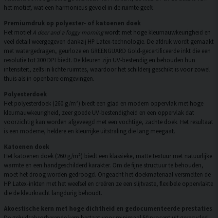
het motief, wat een harmonieus gevoel in de ruimte geeft.
Premiumdruk op polyester- of katoenen doek
Het motief
A deer and a foggy morning
wordt met hoge kleurnauwkeurigheid en
veel detail weergegeven dankzij HP Latex-technologie. De afdruk wordt gemaakt
met watergedragen, geurloze en GREENGUARD Gold-gecertificeerde inkt die een
resolutie tot 300 DPI biedt. De kleuren zijn UV-bestendig en behouden hun
intensiteit, zelfs in lichte ruimtes, waardoor het schilderij geschikt is voor zowel
thuis als in openbare omgevingen.
Polyesterdoek
Het polyesterdoek (260 g/m²) biedt een glad en modern oppervlak met hoge
kleurnauwkeurigheid, zeer goede UV-bestendigheid en een oppervlak dat
voorzichtig kan worden afgeveegd met een vochtige, zachte doek. Het resultaat
is een moderne, heldere en kleurrijke uitstraling die lang meegaat.
Katoenen doek
Het katoenen doek (260 g/m²) biedt een klassieke, matte textuur met natuurlijke
warmte en een handgeschilderd karakter. Om de fijne structuur te behouden,
moet het droog worden gedroogd. Ongeacht het doekmateriaal versmelten de
HP Latex-inkten met het weefsel en creëren ze een slijtvaste, flexibele oppervlakte
die de kleurkracht langdurig behoudt.
Akoestische kern met hoge dichtheid en gedocumenteerde prestaties
De geluidsabsorberende kern bestaat voor minimaal 50 procent uit gerecycled