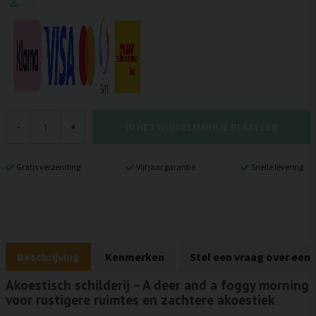
IN HET WINKELMANDJE PLAATSEN
-
+
Gratis verzending
Vijf jaar garantie
Snelle levering
Beschrijving
Kenmerken
Stel een vraag over een
Akoestisch schilderij – A deer and a foggy morning
voor rustigere ruimtes en zachtere akoestiek