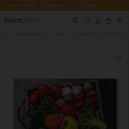
Gratis verzending
Vijf jaar garantie
Snelle levering
Home
Geluiddempende panelen
Eten & drinken
Akoestisch schilderij - A box of vegetables