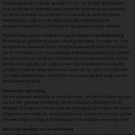
beschermplaat van 4 mm dik, gemaakt van CE-, M1- en PEFC-gecertificeerd
hout, wordt aan de achterzijde gemonteerd om stabiliteit en een duurzame
constructie te creëren. De combinatie van canvasdoek, kernmateriaal en
beschermplaat zorgt voor een gelijkmatige geluidsdemping die de
spraakverstaanbaarheid, concentratie en het algemene welzijn verbetert.
Stabiel frame, exacte doekspanning en elegante randbedrukking
Elk bord wordt gemonteerd op een massief grenen frame. Formaten tot 70×50
cm hebben een frame van 15 mm, terwijl formaten vanaf 90×60 cm een frame
van 20 mm hebben. Door de nauwkeurige doekspanning behoudt het schilderij
zijn vorm in de loop van de tijd. Het motief
A box of vegetables
wordt rondom
het hele frame gedrukt, wat zorgt voor een stijlvolle galerielook waarbij het
schilderij er vanaf de zijkant net zo mooi uitziet als van voren. De combinatie
van strakke doekspanning, zuivere lijnen en nauwkeurige druk zorgt voor een
professionele afwerking.
Eenvoudige ophanging
Om het ophangen eenvoudig en soepel te maken, zijn alle schilderijen voorzien
van 6–8 CNC-gefreesde sleutelgaten aan de achterzijde, afhankelijk van de
afmeting. Dit zorgt voor een extra stabiele ophanging zonder dat er extra lijsten
of speciale haken nodig zijn. Meestal volstaan één of twee schroeven per paneel
voor een veilige montage, wat tijd bespaart en de installatie eenvoudig maakt.
Akoestiek, kwaliteit en totaalbeleving
Een akoestisch schilderij
A box of vegetables
is meer dan een wanddecoratie. Een