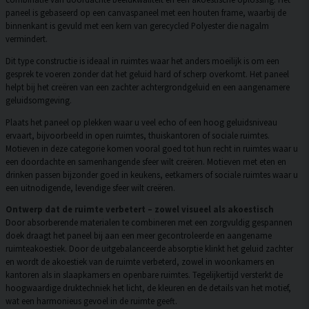
paneel is gebaseerd op een canvaspaneel met een houten frame, waarbij de
binnenkant is gevuld met een kern van gerecycled Polyester die nagalm
vermindert.
Dit type constructie is ideaal in ruimtes waar het anders moeilijk is om een
gesprek te voeren zonder dat het geluid hard of scherp overkomt. Het paneel
helpt bij het creëren van een zachter achtergrondgeluid en een aangenamere
geluidsomgeving.
Plaats het paneel op plekken waar u veel echo of een hoog geluidsniveau
ervaart, bijvoorbeeld in open ruimtes, thuiskantoren of sociale ruimtes.
Motieven in deze categorie komen vooral goed tot hun recht in ruimtes waar u
een doordachte en samenhangende sfeer wilt creëren. Motieven met eten en
drinken passen bijzonder goed in keukens, eetkamers of sociale ruimtes waar u
een uitnodigende, levendige sfeer wilt creëren.
Ontwerp dat de ruimte verbetert – zowel visueel als akoestisch
Door absorberende materialen te combineren met een zorgvuldig gespannen
doek draagt het paneel bij aan een meer gecontroleerde en aangename
ruimteakoestiek. Door de uitgebalanceerde absorptie klinkt het geluid zachter
en wordt de akoestiek van de ruimte verbeterd, zowel in woonkamers en
kantoren als in slaapkamers en openbare ruimtes. Tegelijkertijd versterkt de
hoogwaardige druktechniek het licht, de kleuren en de details van het motief,
wat een harmonieus gevoel in de ruimte geeft.