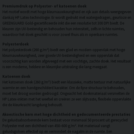
Premiumdruk op Polyester- of katoenen doek
Het motief wordt met hoge kleurnauwkeurigheid en rijk aan details weergegeven
dankzij HP Latex-technologie. Er wordt gedrukt met watergedragen, geurloze en
GREENGUARD Gold-gecertificeerde inkt die een resolutie tot 300 DPI biedt. De
kleuren zijn UV-bestendig en behouden hun intensiteit, zelfs in lichte ruimtes,
waardoor het doek geschikt is voor zowel thuis als in openbare ruimtes.
Polyesterdoek
Het polyesterdoek (260 g/m²) biedt een glad en modern oppervlak met hoge
kleurnauwkeurigheid, zeer goede UV-bestendigheid en een oppervlak dat
voorzichtig kan worden afgeveegd met een vochtige, zachte doek. Het resultaat
is een moderne, heldere en kleurrijke uitstraling die lang meegaat.
Katoenen doek
Het katoenen doek (260 g/m²) biedt een klassieke, matte textuur met natuurlijke
warmte en een handgeschilderd karakter. Om de fijne structuur te behouden,
moet het droog worden gedroogd. Ongeacht het doekmateriaal versmelten de
HP Latex-inkten met het weefsel en creëren ze een slijtvaste, flexibele oppervlakte
die de kleurkracht langdurig behoudt.
Akoestische kern met hoge dichtheid en gedocumenteerde prestaties
De geluidsabsorberende kern bestaat voor minimaal 50 procent uit gerecycled
Polyester met een dichtheid van 450–600 g/m². Het materiaal vangt
geluidsgolven effectief op en vermindert de nagalm in de ruimte. Een