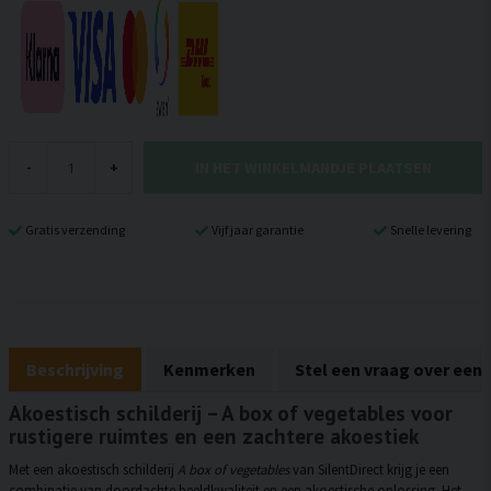
IN HET WINKELMANDJE PLAATSEN
-
+
Gratis verzending
Vijf jaar garantie
Snelle levering
Beschrijving
Kenmerken
Stel een vraag over een
Akoestisch schilderij – A box of vegetables voor
rustigere ruimtes en een zachtere akoestiek
Met een akoestisch schilderij
A box of vegetables
van SilentDirect krijg je een
combinatie van doordachte beeldkwaliteit en een akoestische oplossing. Het