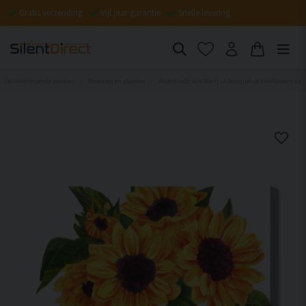
Gratis verzending
Vijf jaar garantie
Snelle levering
Geluiddempende panelen
Bloemen en planten
Akoestisch schilderij - A bouquet of sunflowers as