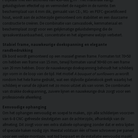
geluidsgolven effectief op en vermindert de nagalm in de ruimte. Een
beschermplaat van 4 mm dik, gemaakt van CE-, M1- en PEFC-gecertificeerd
hout, wordt aan de achterzijde gemonteerd om stabiliteit en een duurzame
constructie te creëren. De combinatie van canvasdoek, kernmateriaal en
beschermplaat zorgt voor een gelijkmatige geluidsdemping die de
spraakverstaanbaarheid, concentratie en het algemene welzijn verbetert.
Stabiel frame, nauwkeurige doekspanning en elegante
randbedrukking
Elk bord wordt gemonteerd op een massief grenen frame. Formaten tot 70×50
cm hebben een frame van 15 mm, terwijl formaten vanaf 90×60 cm een frame
van 20 mm hebben. Door de nauwkeurige doekspanning behoudt het schilderij
zijn vorm in de loop van de tijd. Het motief
A bouquet of sunflowers as
wordt
rondom het hele frame gedrukt, wat een stijlvolle galerielook geeft waarbij het
schilderij er vanaf de zijkant net zo mooi uitziet als van voren. De combinatie
van strakke doekspanning, zuivere lijnen en nauwkeurige druk zorgt voor een
professionele afwerking.
Eenvoudige ophanging
Om het ophangen eenvoudig en soepel te maken, zijn alle schilderijen voorzien
van 6–8 CNC-gefreesde sleutelgaten aan de achterzijde, afhankelijk van de
afmeting. Dit zorgt voor een extra stabiele ophanging zonder dat er extra lijsten
of speciale haken nodig zijn. Meestal volstaan één of twee schroeven per paneel
voor een veilige montage, wat tijd bespaart en de installatie eenvoudig maakt.