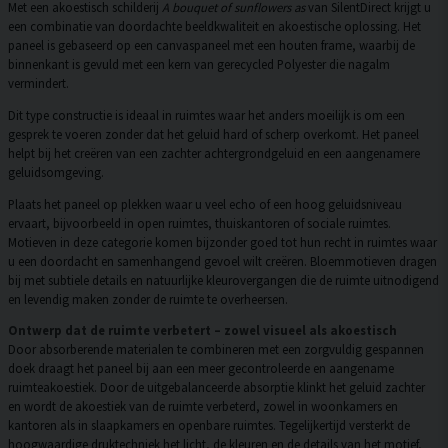
Met een akoestisch schilderij
A bouquet of sunflowers as
van SilentDirect krijgt u
een combinatie van doordachte beeldkwaliteit en akoestische oplossing. Het
paneel is gebaseerd op een canvaspaneel met een houten frame, waarbij de
binnenkant is gevuld met een kern van gerecycled Polyester die nagalm
vermindert.
Dit type constructie is ideaal in ruimtes waar het anders moeilijk is om een
gesprek te voeren zonder dat het geluid hard of scherp overkomt. Het paneel
helpt bij het creëren van een zachter achtergrondgeluid en een aangenamere
geluidsomgeving.
Plaats het paneel op plekken waar u veel echo of een hoog geluidsniveau
ervaart, bijvoorbeeld in open ruimtes, thuiskantoren of sociale ruimtes.
Motieven in deze categorie komen bijzonder goed tot hun recht in ruimtes waar
u een doordacht en samenhangend gevoel wilt creëren. Bloemmotieven dragen
bij met subtiele details en natuurlijke kleurovergangen die de ruimte uitnodigend
en levendig maken zonder de ruimte te overheersen.
Ontwerp dat de ruimte verbetert – zowel visueel als akoestisch
Door absorberende materialen te combineren met een zorgvuldig gespannen
doek draagt het paneel bij aan een meer gecontroleerde en aangename
ruimteakoestiek. Door de uitgebalanceerde absorptie klinkt het geluid zachter
en wordt de akoestiek van de ruimte verbeterd, zowel in woonkamers en
kantoren als in slaapkamers en openbare ruimtes. Tegelijkertijd versterkt de
hoogwaardige druktechniek het licht, de kleuren en de details van het motief,