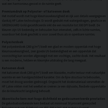
wat een harmonieus gevoel in de ruimte geeft.
Premiumdruk op Polyester- of katoenen doek
Het motief wordt met hoge kleurnauwkeurigheid en rijk aan details weergegeven
dankzij HP Latex-technologie. Er wordt gedrukt met watergedragen, geurloze en
GREENGUARD Gold-gecertificeerde inkt die een resolutie tot 300 DPI biedt. De
kleuren zijn UV-bestendig en behouden hun intensiteit, zelfs in lichte ruimtes,
waardoor het doek geschikt is voor zowel thuis als in openbare ruimtes.
Polyesterdoek
Het polyesterdoek (260 g/m²) biedt een glad en modern oppervlak met hoge
kleurnauwkeurigheid, zeer goede UV-bestendigheid en een oppervlak dat
voorzichtig kan worden afgeveegd met een vochtige, zachte doek. Het resultaat
is een moderne, heldere en kleurrijke uitstraling die lang meegaat.
Katoenen doek
Het katoenen doek (260 g/m²) biedt een klassieke, matte textuur met natuurlijke
warmte en een handgeschilderd karakter. Om de fijne structuur te behouden,
moet het droog worden gedroogd. Ongeacht het doekmateriaal versmelten de
HP Latex-inkten met het weefsel en creëren ze een slijtvaste, flexibele oppervlakte
die de kleurkracht langdurig behoudt.
Akoestische kern met hoge dichtheid en gedocumenteerde prestaties
De geluidsabsorberende kern bestaat uit minimaal 50 procent gerecycled
Polyester met een dichtheid van 450–600 g/m². Het materiaal vangt