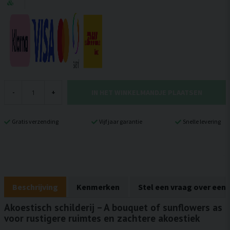
IN HET WINKELMANDJE PLAATSEN
-
+
Gratis verzending
Vijf jaar garantie
Snelle levering
Beschrijving
Kenmerken
Stel een vraag over een
Akoestisch schilderij – A bouquet of sunflowers as
voor rustigere ruimtes en zachtere akoestiek