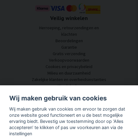
Veilig winkelen
Herroeping, retourzendingen en
klachten
Beoordelingen
Garantie
Gratis verzending
Verkoopvoorwaarden
Cookies en privacybeleid
Milieu en duurzaamheid
Zakelijke klanten en overheidsinstanties
Word dealer
Enkele van onze klanten
Wij maken gebruik van cookies
Klantenservice
Wij maken gebruik van cookies om ervoor te zorgen dat
Neem contact met ons op
onze website goed functioneert en u de best mogelijke
Akoestisch advies
ervaring biedt. Bevestig uw toestemming door op ‘Alles
Montage en installatie
accepteren’ te klikken of pas uw voorkeuren aan via de
Vragen en antwoorden
instellingen
Kennisportaal