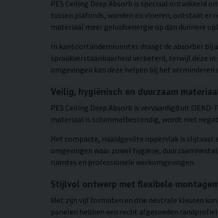
PES Ceiling Deep Absorb is speciaal ontwikkeld 
tussen plafonds, wanden en vloeren, ontstaat er 
materiaal meer geluidsenergie op dan dunnere oplo
In kantoortandemruimtes draagt de absorber bij a
spraakverstaanbaarheid verbeterd, terwijl deze in
omgevingen kan deze helpen bij het verminderen v
Veilig, hygiënisch en duurzaam materiaa
PES Ceiling Deep Absorb is vervaardigd uit OEKO-TE
materiaal is schimmelbestendig, wordt niet negatie
Het compacte, naaldgevilte oppervlak is slijtvast 
omgevingen waar zowel hygiëne, duurzaamheid als
ruimtes en professionele werkomgevingen.
Stijlvol ontwerp met flexibele montage
Met zijn vijf formaten en drie neutrale kleuren k
panelen hebben een recht afgesneden randprofiel