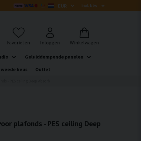
udio
Geluiddempende panelen
Tweede keus
Outlet
nds - PES ceiling Deep Absorb
oor plafonds - PES ceiling Deep