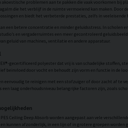
om akoestische problemen aan te pakken die vaak voorkomen bij p
nagalm die het verblijf in de ruimte vermoeiend kan maken. Door 
ssingen en biedt het verbeterde prestaties, zelfs in veeleisende
an een betere concentratie en minder geluidsstress. In scholen 
 studio’s en vergaderruimtes een meer gecontroleerd geluidsbeeld 
an geluid van machines, ventilatie en andere apparatuur.
l
X®-gecertificeerd polyester dat vrij is van schadelijke stoffen, s
f beïnvloed door vocht en behoudt zijn vorm en functie in de loop
en eenvoudig te reinigen met een stofzuiger of door zacht af te v
 een laag onderhoudsniveau belangrijke factoren zijn, zoals sc
mogelijkheden
an PES Ceiling Deep Absorb worden aangepast aan vele verschillende
 en kunnen afzonderlijk, in een lijn of in grotere groepen wor