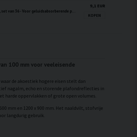
9,1 EUR
Bevestigingsschroeven, set van 36 - Voor geluidsabsorberende panelen
KOPEN
 van 100 mm voor veeleisende
waar de akoestiek hogere eisen stelt dan
tief nagalm, echo en storende plafondreflecties in
met harde oppervlakken of grote open volumes.
 600 mm en 1200 x 900 mm. Het naaldvilt, stofvrije
oor langdurig gebruik.