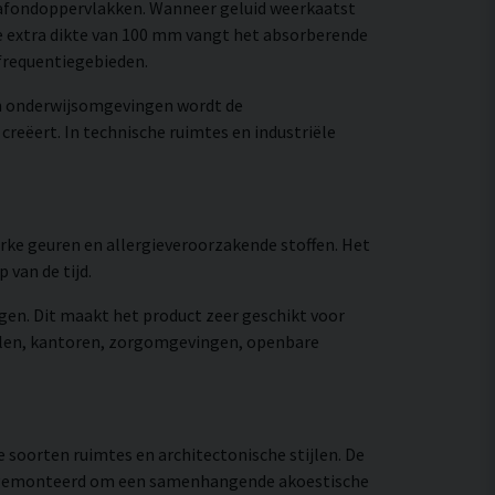
lafondoppervlakken. Wanneer geluid weerkaatst
de extra dikte van 100 mm vangt het absorberende
 frequentiegebieden.
en onderwijsomgevingen wordt de
creëert. In technische ruimtes en industriële
terke geuren en allergieveroorzakende stoffen. Het
 van de tijd.
egen. Dit maakt het product zeer geschikt voor
holen, kantoren, zorgomgevingen, openbare
 soorten ruimtes en architectonische stijlen. De
den gemonteerd om een samenhangende akoestische