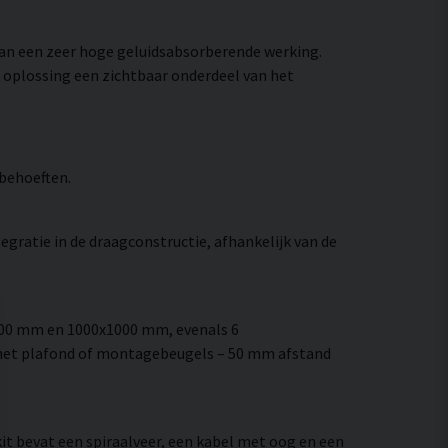
 aan een zeer hoge geluidsabsorberende werking.
e oplossing een zichtbaar onderdeel van het
 behoeften.
egratie in de draagconstructie, afhankelijk van de
00 mm en 1000x1000 mm, evenals 6
 het plafond of montagebeugels – 50 mm afstand
it bevat een spiraalveer, een kabel met oog en een