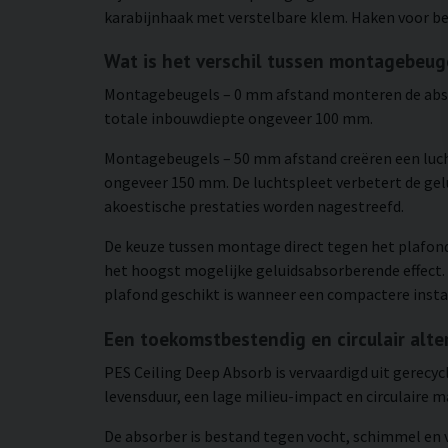
karabijnhaak met verstelbare klem. Haken voor be
Wat is het verschil tussen montagebeu
Montagebeugels – 0 mm afstand monteren de absor
totale inbouwdiepte ongeveer 100 mm.
Montagebeugels – 50 mm afstand creëren een luch
ongeveer 150 mm. De luchtspleet verbetert de ge
akoestische prestaties worden nagestreefd.
De keuze tussen montage direct tegen het plafond
het hoogst mogelijke geluidsabsorberende effect. 
plafond geschikt is wanneer een compactere install
Een toekomstbestendig en circulair alte
PES Ceiling Deep Absorb is vervaardigd uit gerecyc
levensduur, een lage milieu-impact en circulaire m
De absorber is bestand tegen vocht, schimmel en v