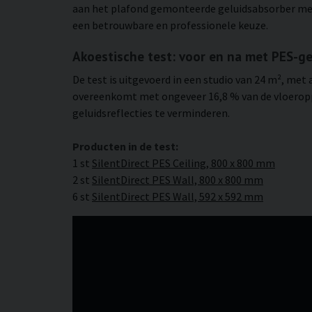
aan het plafond gemonteerde geluidsabsorber met 
een betrouwbare en professionele keuze.
Akoestische test: voor en na met PES-g
De test is uitgevoerd in een studio van 24 m², me
overeenkomt met ongeveer 16,8 % van de vloeropp
geluidsreflecties te verminderen.
Producten in de test:
1 st
SilentDirect PES Ceiling, 800 x 800 mm
2 st
SilentDirect PES Wall, 800 x 800 mm
6 st
SilentDirect PES Wall, 592 x 592 mm