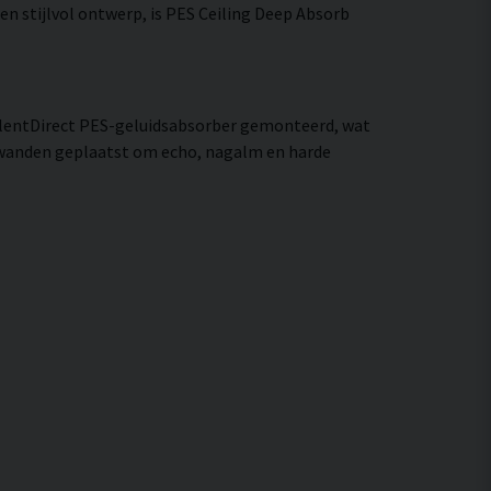
n stijlvol ontwerp, is PES Ceiling Deep Absorb
² SilentDirect PES-geluidsabsorber gemonteerd, wat
 wanden geplaatst om echo, nagalm en harde