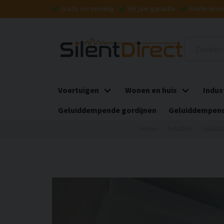
Gratis verzending
Vijf jaar garantie
Snelle leve
Voertuigen
Wonen en huis
Indus
Geluiddempende gordijnen
Geluiddempend
Home
Industrie
Geluids