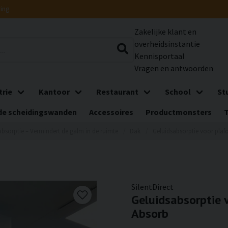
ring
Zakelijke klant en
overheidsinstantie
Kennisportaal
Vragen en antwoorden
trie
Kantoor
Restaurant
School
St
e scheidingswanden
Accessoires
Productmonsters
absorptie – Vermindert de galm in de ruimte
Dak
Geluidsabsorptie voor plafo
SilentDirect
Geluidsabsorptie v
Absorb