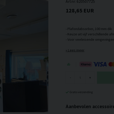
Artnr:
620507725
128,65 EUR
- Plafondabsorber, 100 mm dik
- Keuze uit vijf verschillende a
Lees meer
-
+
Gratis verzending
Aanbevolen accessoir