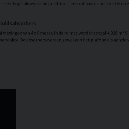
zeer hoge akoestische prestaties, een robuuste constructie en ee
eluidsabsorbers
t afmetingen van 4 x 6 meter. In de ruimte werd in totaal 4,026 m
ervlakte. De absorbers werden zowel aan het plafond als aan de