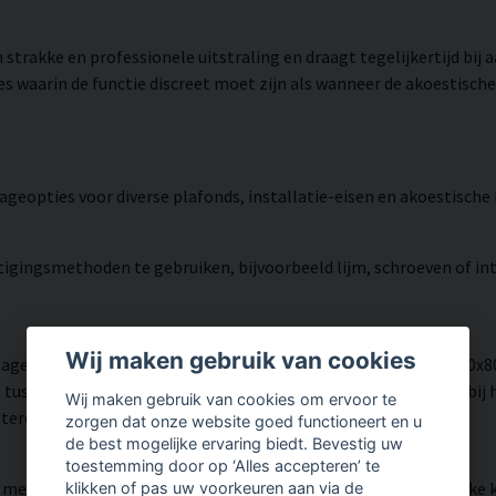
strakke en professionele uitstraling en draagt tegelijkertijd bij
es waarin de functie discreet moet zijn als wanneer de akoestisch
geopties voor diverse plafonds, installatie-eisen en akoestische
tigingsmethoden te gebruiken, bijvoorbeeld lijm, schroeven of int
Wij maken gebruik van cookies
gebeugels meegeleverd voor de afmetingen 592x592 mm, 800x8
s tussen montagebeugels – 0 mm afstand voor montage dicht bij
Wij maken gebruik van cookies om ervoor te
tere geluidsabsorptie.
zorgen dat onze website goed functioneert en u
de best mogelijke ervaring biedt. Bevestig uw
toestemming door op ‘Alles accepteren’ te
meegeleverd die is aangepast voor een stabiele ophanging. Elke k
klikken of pas uw voorkeuren aan via de