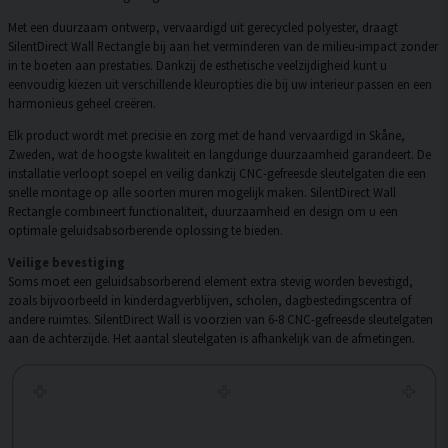
Met een duurzaam ontwerp, vervaardigd uit gerecycled polyester, draagt
SilentDirect Wall Rectangle bij aan het verminderen van de milieu-impact zonder
in te boeten aan prestaties. Dankzij de esthetische veelzijdigheid kunt u
eenvoudig kiezen uit verschillende kleuropties die bij uw interieur passen en een
harmonieus geheel creëren.
Elk product wordt met precisie en zorg met de hand vervaardigd in Skåne,
Zweden, wat de hoogste kwaliteit en langdurige duurzaamheid garandeert. De
installatie verloopt soepel en veilig dankzij CNC-gefreesde sleutelgaten die een
snelle montage op alle soorten muren mogelijk maken. SilentDirect Wall
Rectangle combineert functionaliteit, duurzaamheid en design om u een
optimale geluidsabsorberende oplossing te bieden.
Veilige bevestiging
Soms moet een geluidsabsorberend element extra stevig worden bevestigd,
zoals bijvoorbeeld in kinderdagverblijven, scholen, dagbestedingscentra of
andere ruimtes. SilentDirect Wall is voorzien van 6-8 CNC-gefreesde sleutelgaten
aan de achterzijde. Het aantal sleutelgaten is afhankelijk van de afmetingen.