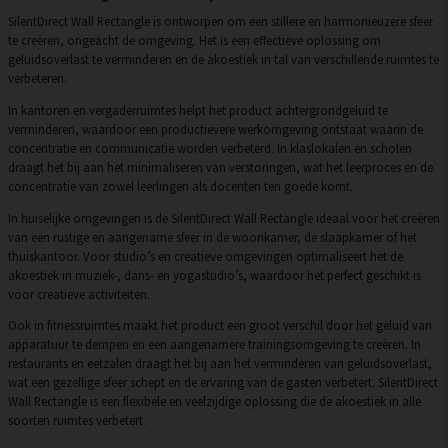
SilentDirect Wall Rectangle is ontworpen om een stillere en harmonieuzere sfeer
te creëren, ongeacht de omgeving. Het is een effectieve oplossing om
geluidsoverlast te verminderen en de akoestiek in tal van verschillende ruimtes te
verbeteren.
In kantoren en vergaderruimtes helpt het product achtergrondgeluid te
verminderen, waardoor een productievere werkomgeving ontstaat waarin de
concentratie en communicatie worden verbeterd. In klaslokalen en scholen
draagt het bij aan het minimaliseren van verstoringen, wat het leerproces en de
concentratie van zowel leerlingen als docenten ten goede komt.
In huiselijke omgevingen is de SilentDirect Wall Rectangle ideaal voor het creëren
van een rustige en aangename sfeer in de woonkamer, de slaapkamer of het
thuiskantoor. Voor studio’s en creatieve omgevingen optimaliseert het de
akoestiek in muziek-, dans- en yogastudio’s, waardoor het perfect geschikt is
voor creatieve activiteiten.
Ook in fitnessruimtes maakt het product een groot verschil door het geluid van
apparatuur te dempen en een aangenamere trainingsomgeving te creëren. In
restaurants en eetzalen draagt het bij aan het verminderen van geluidsoverlast,
wat een gezellige sfeer schept en de ervaring van de gasten verbetert. SilentDirect
Wall Rectangle is een flexibele en veelzijdige oplossing die de akoestiek in alle
soorten ruimtes verbetert.