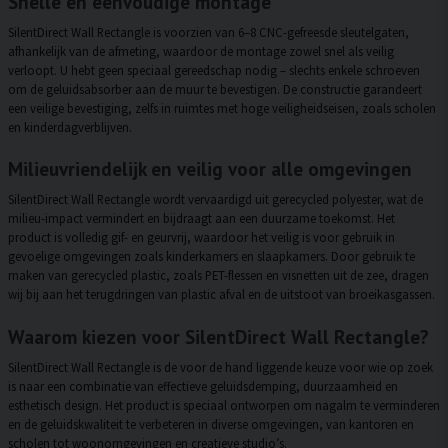
Snelle en eenvoudige montage
SilentDirect Wall Rectangle is voorzien van 6–8 CNC-gefreesde sleutelgaten,
afhankelijk van de afmeting, waardoor de montage zowel snel als veilig
verloopt. U hebt geen speciaal gereedschap nodig – slechts enkele schroeven
om de geluidsabsorber aan de muur te bevestigen. De constructie garandeert
een veilige bevestiging, zelfs in ruimtes met hoge veiligheidseisen, zoals scholen
en kinderdagverblijven.
Milieuvriendelijk en veilig voor alle omgevingen
SilentDirect Wall Rectangle wordt vervaardigd uit gerecycled polyester, wat de
milieu-impact vermindert en bijdraagt aan een duurzame toekomst. Het
product is volledig gif- en geurvrij, waardoor het veilig is voor gebruik in
gevoelige omgevingen zoals kinderkamers en slaapkamers. Door gebruik te
maken van gerecycled plastic, zoals PET-flessen en visnetten uit de zee, dragen
wij bij aan het terugdringen van plastic afval en de uitstoot van broeikasgassen.
Waarom kiezen voor SilentDirect Wall Rectangle?
SilentDirect Wall Rectangle is de voor de hand liggende keuze voor wie op zoek
is naar een combinatie van effectieve geluidsdemping, duurzaamheid en
esthetisch design. Het product is speciaal ontworpen om nagalm te verminderen
en de geluidskwaliteit te verbeteren in diverse omgevingen, van kantoren en
scholen tot woonomgevingen en creatieve studio’s.