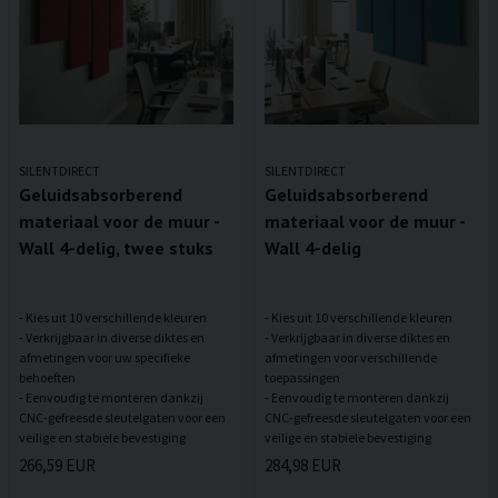
SILENTDIRECT
SILENTDIRECT
Geluidsabsorberend
Geluidsabsorberend
materiaal voor de muur -
materiaal voor de muur -
Wall 4-delig, twee stuks
Wall 4-delig
- Kies uit 10 verschillende kleuren
- Kies uit 10 verschillende kleuren
- Verkrijgbaar in diverse diktes en
- Verkrijgbaar in diverse diktes en
afmetingen voor uw specifieke
afmetingen voor verschillende
behoeften
toepassingen
- Eenvoudig te monteren dankzij
- Eenvoudig te monteren dankzij
CNC-gefreesde sleutelgaten voor een
CNC-gefreesde sleutelgaten voor een
266,59 EUR
284,98 EUR