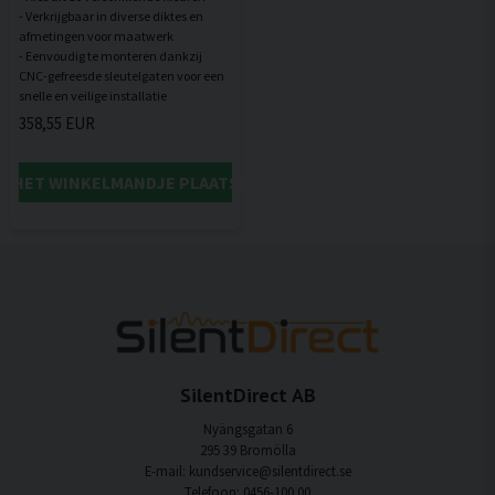
- Verkrijgbaar in diverse diktes en
afmetingen voor maatwerk
- Eenvoudig te monteren dankzij
CNC-gefreesde sleutelgaten voor een
358,55 EUR
IN HET WINKELMANDJE PLAATSEN
SilentDirect AB
Nyängsgatan 6
295 39 Bromölla
E-mail: kundservice@silentdirect.se
Telefoon: 0456-100 00