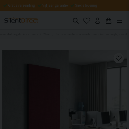
Gratis verzending
Vijf jaar garantie
Snelle levering
Vermindert de galm in de ruimte
Wand
Geluidsabsorber voor aan de muur - Wall rectangle, staand