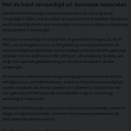
Met de hand vervaardigd uit duurzame materialen
SilentDirect Wall Rectangle is een premiumproduct dat met zorg wordt
vervaardigd in Skåne, met de nadruk op duurzaamheid en kwaliteit. Elk product
wordt zorgvuldig met de hand vervaardigd om precisie, prestaties en langdurige
duurzaamheid te waarborgen.
Het frame is vervaardigd uit robuust MDF en gecertificeerd volgens CE, M1 en
PEFC, wat de hoogste normen op het gebied van zowel duurzaamheid als
milieuvriendelijkheid garandeert. De kern bestaat uit ten minste 50% gerecycled
polyester met een dichtheid van 450–2250 g/m², afhankelijk van de dikte, wat
zorgt voor optimale geluidsdemping en verbeterde akoestiek in diverse
omgevingen.
De voorkant is bekleed met een hoogwaardige geluidsabsorberende stof die
verkrijgbaar is in verschillende kleuren, waardoor het product eenvoudig kan
worden aangepast aan diverse interieurs. De achterkant is voorzien van een
CNC-gefreesde HDF/MDF-plaat die voor stabiliteit zorgt en de montage
eenvoudig en veilig maakt.
SilentDirect Wall Rectangle is een product dat duurzame materialen, esthetisch
design en hoge functionaliteit combineert om zowel aan professionele als
particuliere behoeften te voldoen.