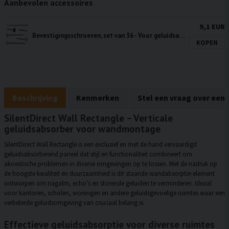
Aanbevolen accessoires
9,1 EUR
Bevestigingsschroeven, set van 36 - Voor geluidsabsorberende panelen
KOPEN
Beschrijving
Kenmerken
Stel een vraag over een
SilentDirect Wall Rectangle – Verticale
geluidsabsorber voor wandmontage
SilentDirect Wall Rectangle is een exclusief en met de hand vervaardigd
geluidsabsorberend paneel dat stijl en functionaliteit combineert om
akoestische problemen in diverse omgevingen op te lossen. Met de nadruk op
de hoogste kwaliteit en duurzaamheid is dit staande wandabsorptie-element
ontworpen om nagalm, echo’s en storende geluiden te verminderen. Ideaal
voor kantoren, scholen, woningen en andere geluidsgevoelige ruimtes waar een
verbeterde geluidsomgeving van cruciaal belang is.
Effectieve geluidsabsorptie voor diverse ruimtes