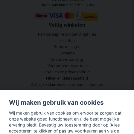
Organisatienummer: 559330-3166
Veilig winkelen
Herroeping, retourzendingen en
klachten
Beoordelingen
Garantie
Gratis verzending
Verkoopvoorwaarden
Cookies en privacybeleid
Milieu en duurzaamheid
Zakelijke klanten en overheidsinstanties
Word dealer
Enkele van onze klanten
Wij maken gebruik van cookies
Klantenservice
Wij maken gebruik van cookies om ervoor te zorgen dat
Neem contact met ons op
onze website goed functioneert en u de best mogelijke
Akoestisch advies
ervaring biedt. Bevestig uw toestemming door op ‘Alles
Montage en installatie
accepteren’ te klikken of pas uw voorkeuren aan via de
Vragen en antwoorden