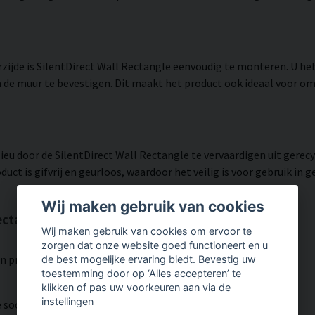
ijde is SilentDirect Wall Rectangle eenvoudig te monteren. U he
n de muur te bevestigen. Dit maakt het product ook ideaal voor o
eu door de SilentDirect Wall Rectangle te vervaardigen uit gerecy
oduct is gifvrij en geurloos, waardoor het veilig is voor gebruik 
Wij maken gebruik van cookies
ectangle?
Wij maken gebruik van cookies om ervoor te
zorgen dat onze website goed functioneert en u
n prestaties.
de best mogelijke ervaring biedt. Bevestig uw
toestemming door op ‘Alles accepteren’ te
klikken of pas uw voorkeuren aan via de
instellingen
le soorten omgevingen.