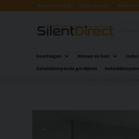
Gratis verzending
Vijf jaar garantie
Snelle leve
Voertuigen
Wonen en huis
Indus
Geluiddempende gordijnen
Geluiddempend
Home
Kantoor
Geluidsa