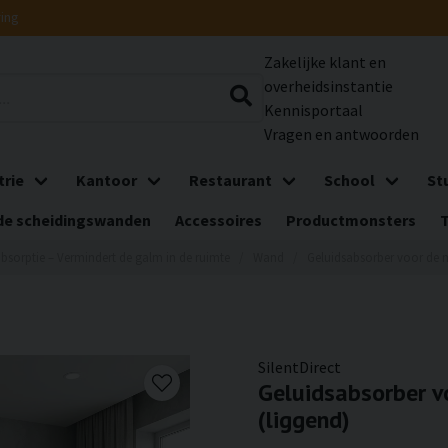
ring
Zakelijke klant en
overheidsinstantie
Kennisportaal
Vragen en antwoorden
trie
Kantoor
Restaurant
School
St
e scheidingswanden
Accessoires
Productmonsters
bsorptie – Vermindert de galm in de ruimte
Wand
Geluidsabsorber voor de m
SilentDirect
Geluidsabsorber v
(liggend)