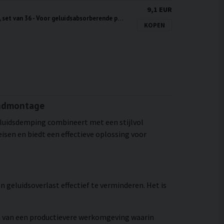
9,1 EUR
Bevestigingsschroeven, set van 36 - Voor geluidsabsorberende panelen
KOPEN
andmontage
eluidsdemping combineert met een stijlvol
isen en biedt een effectieve oplossing voor
geluidsoverlast effectief te verminderen. Het is
en van een productievere werkomgeving waarin