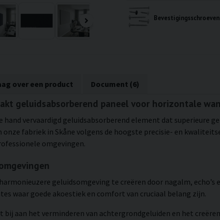
aag over een product
Document (6)
aakt geluidsabsorberend paneel voor horizontale w
 de hand vervaardigd geluidsabsorberend element dat superieure g
 onze fabriek in Skåne volgens de hoogste precisie- en kwaliteitse
professionele omgevingen.
e omgevingen
harmonieuzere geluidsomgeving te creëren door nagalm, echo’s en 
mtes waar goede akoestiek en comfort van cruciaal belang zijn.
t bij aan het verminderen van achtergrondgeluiden en het creër