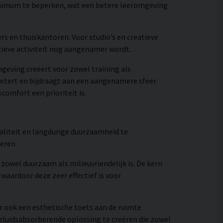
inimum te beperken, wat een betere leeromgeving
s en thuiskantoren. Voor studio’s en creatieve
tieve activiteit nog aangenamer wordt.
geving creëert voor zowel training als
betert en bijdraagt aan een aangenamere sfeer.
comfort een prioriteit is.
aliteit en langdurige duurzaamheid te
eren.
zowel duurzaam als milieuvriendelijk is. De kern
waardoor deze zeer effectief is voor
r ook een esthetische toets aan de ruimte
eluidsabsorberende oplossing te creëren die zowel