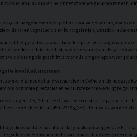
In scholen en klaslokalen helpt het storende geluiden tot een m
 rustige en aangename sfeer, perfect voor woonkamers, slaapkamer
ek-, dans- en yogastudio’s en kunstgalerijen, waardoor elke crea
, waar het het geluid van apparatuur dempt en een aangenamere om
t het product geluidsoverlast, wat de ervaring van de gasten ver
ectieve oplossing die geschikt is voor alle omgevingen waar geluids
ogste kwaliteitsnormen
t, zorgvuldig met de hand vervaardigd in Skåne om de hoogste kw
eerd om optimale prestaties en een uitstekende werking te garand
iceerd volgens CE, M1 en PEFC, wat een constructie garandeert die 
 heeft een dichtheid van 450–2250 g/m², afhankelijk van de dikte, 
t hoge dichtheid die niet alleen de geluidsdemping versterkt, maa
 zorgvuldig vakmanschap met functionaliteit en design om een g