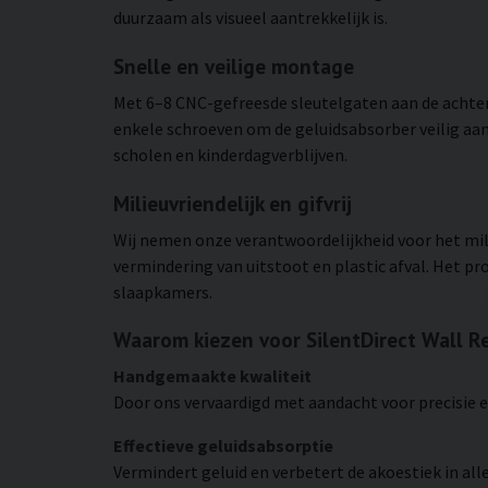
duurzaam als visueel aantrekkelijk is.
Snelle en veilige montage
Met 6–8 CNC-gefreesde sleutelgaten aan de achterz
enkele schroeven om de geluidsabsorber veilig aa
scholen en kinderdagverblijven.
Milieuvriendelijk en gifvrij
Wij nemen onze verantwoordelijkheid voor het mili
vermindering van uitstoot en plastic afval. Het pr
slaapkamers.
Waarom kiezen voor SilentDirect Wall R
Handgemaakte kwaliteit
Door ons vervaardigd met aandacht voor precisie e
Effectieve geluidsabsorptie
Vermindert geluid en verbetert de akoestiek in al