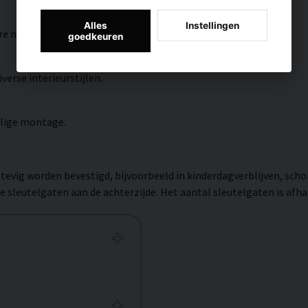
Alles
Instellingen
re milieu-impact.
goedkeuren
verse interieurstijlen.
ilige montage.
evig worden bevestigd, bijvoorbeeld in kinderdagverblijven, scho
e sleutelgaten aan de achterzijde. Het aantal sleutelgaten is afh