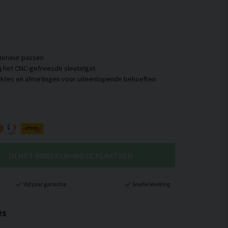
interieur passen
j het CNC-gefreesde sleutelgat
IN HET WINKELMANDJE PLAATSEN
Vijf jaar garantie
Snelle levering
es