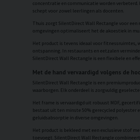
concentratie en communicatie worden verbeterd. 
schept voor zowel leerlingen als docenten.
Thuis zorgt SilentDirect Wall Rectangle voor een
omgevingen optimaliseert het de akoestiek in muzi
Het product is tevens ideaal voor fitnessruimtes
ontspanning. In restaurants en eetzalen verminder
SilentDirect Wall Rectangle is een flexibele en eff
Met de hand vervaardigd volgens de ho
SilentDirect Wall Rectangle is een premiumproduc
waarborgen. Elk onderdeel is zorgvuldig geselect
Het frame is vervaardigd uit robuust MDF, gecertif
bestaat uit ten minste 50% gerecycled polyester en
geluidsabsorptie in diverse omgevingen.
Het product is bekleed met een exclusieve stof me
toevoegt. SilentDirect Wall Rectangle combineert