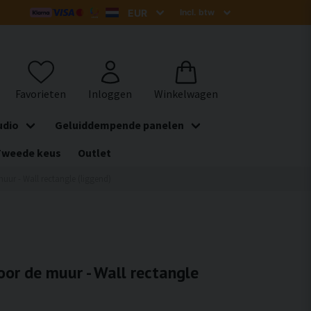
udio
Geluiddempende panelen
Tweede keus
Outlet
uur - Wall rectangle (liggend)
oor de muur - Wall rectangle