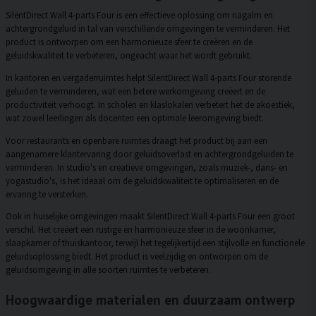
SilentDirect Wall 4-parts Four is een effectieve oplossing om nagalm en
achtergrondgeluid in tal van verschillende omgevingen te verminderen. Het
product is ontworpen om een harmonieuze sfeer te creëren en de
geluidskwaliteit te verbeteren, ongeacht waar het wordt gebruikt.
In kantoren en vergaderruimtes helpt SilentDirect Wall 4-parts Four storende
geluiden te verminderen, wat een betere werkomgeving creëert en de
productiviteit verhoogt. In scholen en klaslokalen verbetert het de akoestiek,
wat zowel leerlingen als docenten een optimale leeromgeving biedt.
Voor restaurants en openbare ruimtes draagt het product bij aan een
aangenamere klantervaring door geluidsoverlast en achtergrondgeluiden te
verminderen. In studio's en creatieve omgevingen, zoals muziek-, dans- en
yogastudio's, is het ideaal om de geluidskwaliteit te optimaliseren en de
ervaring te versterken.
Ook in huiselijke omgevingen maakt SilentDirect Wall 4-parts Four een groot
verschil. Het creëert een rustige en harmonieuze sfeer in de woonkamer,
slaapkamer of thuiskantoor, terwijl het tegelijkertijd een stijlvolle en functionele
geluidsoplossing biedt. Het product is veelzijdig en ontworpen om de
geluidsomgeving in alle soorten ruimtes te verbeteren.
Hoogwaardige materialen en duurzaam ontwerp