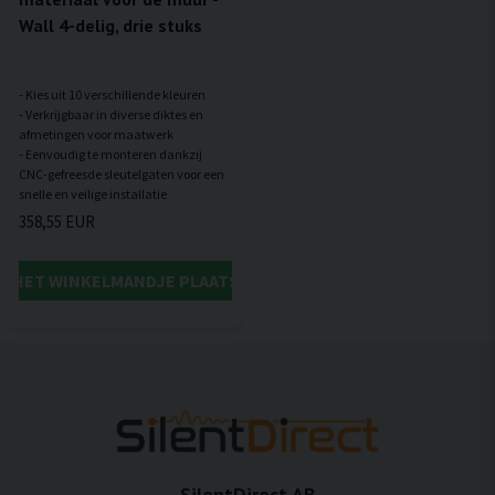
Wall 4-delig, drie stuks
- Kies uit 10 verschillende kleuren
- Verkrijgbaar in diverse diktes en
afmetingen voor maatwerk
- Eenvoudig te monteren dankzij
CNC-gefreesde sleutelgaten voor een
358,55 EUR
IN HET WINKELMANDJE PLAATSEN
SilentDirect AB