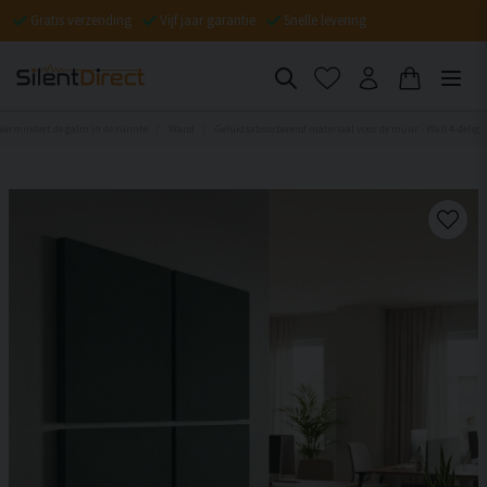
Gratis verzending
Vijf jaar garantie
Snelle levering
 Vermindert de galm in de ruimte
Wand
Geluidsabsorberend materiaal voor de muur - Wall 4-delig