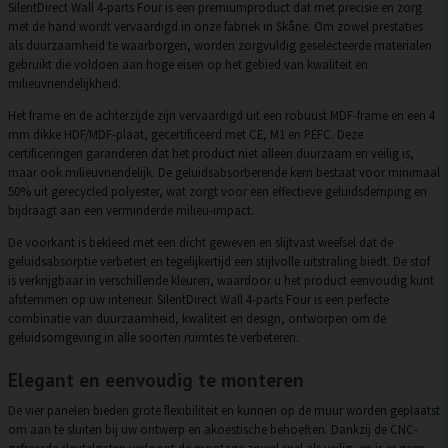
SilentDirect Wall 4-parts Four is een premiumproduct dat met precisie en zorg
met de hand wordt vervaardigd in onze fabriek in Skåne. Om zowel prestaties
als duurzaamheid te waarborgen, worden zorgvuldig geselecteerde materialen
gebruikt die voldoen aan hoge eisen op het gebied van kwaliteit en
milieuvriendelijkheid.
Het frame en de achterzijde zijn vervaardigd uit een robuust MDF-frame en een 4
mm dikke HDF/MDF-plaat, gecertificeerd met CE, M1 en PEFC. Deze
certificeringen garanderen dat het product niet alleen duurzaam en veilig is,
maar ook milieuvriendelijk. De geluidsabsorberende kern bestaat voor minimaal
50% uit gerecycled polyester, wat zorgt voor een effectieve geluidsdemping en
bijdraagt aan een verminderde milieu-impact.
De voorkant is bekleed met een dicht geweven en slijtvast weefsel dat de
geluidsabsorptie verbetert en tegelijkertijd een stijlvolle uitstraling biedt. De stof
is verkrijgbaar in verschillende kleuren, waardoor u het product eenvoudig kunt
afstemmen op uw interieur. SilentDirect Wall 4-parts Four is een perfecte
combinatie van duurzaamheid, kwaliteit en design, ontworpen om de
geluidsomgeving in alle soorten ruimtes te verbeteren.
Elegant en eenvoudig te monteren
De vier panelen bieden grote flexibiliteit en kunnen op de muur worden geplaatst
om aan te sluiten bij uw ontwerp en akoestische behoeften. Dankzij de CNC-
gefreesde sleutelgaten verloopt de montage zowel snel als veilig, en is er geen