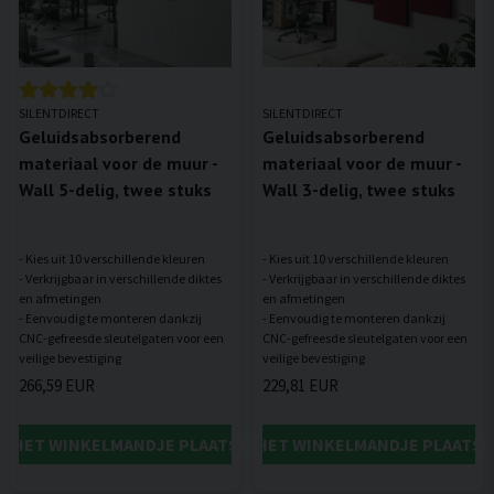
SILENTDIRECT
SILENTDIRECT
Geluidsabsorberend
Geluidsabsorberend
materiaal voor de muur -
materiaal voor de muur -
Wall 5-delig, twee stuks
Wall 3-delig, twee stuks
- Kies uit 10 verschillende kleuren
- Kies uit 10 verschillende kleuren
- Verkrijgbaar in verschillende diktes
- Verkrijgbaar in verschillende diktes
en afmetingen
en afmetingen
- Eenvoudig te monteren dankzij
- Eenvoudig te monteren dankzij
CNC-gefreesde sleutelgaten voor een
CNC-gefreesde sleutelgaten voor een
266,59 EUR
229,81 EUR
IN HET WINKELMANDJE PLAATSEN
IN HET WINKELMANDJE PLAATSE