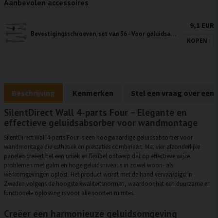
Aanbevolen accessoires
9,1 EUR
Bevestigingsschroeven, set van 36 - Voor geluidsabsorberende panelen
KOPEN
Beschrijving
Kenmerken
Stel een vraag over een
SilentDirect Wall 4-parts Four – Elegante en
effectieve geluidsabsorber voor wandmontage
SilentDirect Wall 4-parts Four is een hoogwaardige geluidsabsorber voor
wandmontage die esthetiek en prestaties combineert. Met vier afzonderlijke
panelen creëert het een uniek en flexibel ontwerp dat op effectieve wijze
problemen met galm en hoge geluidsniveaus in zowel woon- als
werkomgevingen oplost. Het product wordt met de hand vervaardigd in
Zweden volgens de hoogste kwaliteitsnormen, waardoor het een duurzame en
functionele oplossing is voor alle soorten ruimtes.
Creëer een harmonieuze geluidsomgeving