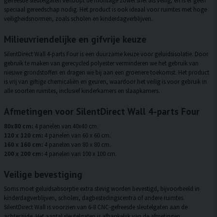
speciaal gereedschap nodig. Het product is ook ideaal voor ruimtes met hoge
veiligheidsnormen, zoals scholen en kinderdagverblijven.
Milieuvriendelijke en gifvrije keuze
SilentDirect Wall 4-parts Four is een duurzame keuze voor geluidsisolatie. Door
gebruik te maken van gerecycled polyester verminderen we het gebruik van
nieuwe grondstoffen en dragen we bij aan een groenere toekomst. Het product
is vrij van giftige chemicaliën en geuren, waardoor het veilig is voor gebruik in
alle soorten ruimtes, inclusief kinderkamers en slaapkamers.
Afmetingen voor SilentDirect Wall 4-parts Four
80x80 cm:
4 panelen van 40x40 cm.
120 x 120 cm:
4 panelen van 60 x 60 cm.
160 x 160 cm:
4 panelen van 80 x 80 cm.
200 x 200 cm:
4 panelen van 100 x 100 cm.
Veilige bevestiging
Soms moet geluidsabsorptie extra stevig worden bevestigd, bijvoorbeeld in
kinderdagverblijven, scholen, dagbestedingscentra of andere ruimtes.
SilentDirect Wall is voorzien van 6-8 CNC-gefreesde sleutelgaten aan de
achterzijde. Het aantal sleutelgaten is afhankelijk van de afmetingen.