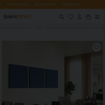
Gratis verzending
Vijf jaar garantie
Snelle levering
 Vermindert de galm in de ruimte
Wand
Geluidsabsorberend materiaal voor de muur - Wall 3-delig