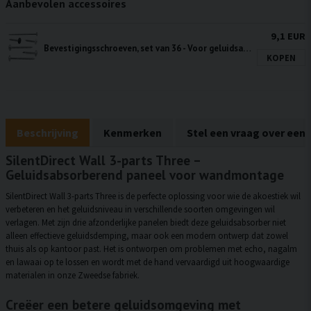
Aanbevolen accessoires
9,1 EUR
Bevestigingsschroeven, set van 36 - Voor geluidsabsorberende panelen
KOPEN
Beschrijving
Kenmerken
Stel een vraag over een
SilentDirect Wall 3-parts Three –
Geluidsabsorberend paneel voor wandmontage
SilentDirect Wall 3-parts Three is de perfecte oplossing voor wie de akoestiek wil
verbeteren en het geluidsniveau in verschillende soorten omgevingen wil
verlagen. Met zijn drie afzonderlijke panelen biedt deze geluidsabsorber niet
alleen effectieve geluidsdemping, maar ook een modern ontwerp dat zowel
thuis als op kantoor past. Het is ontworpen om problemen met echo, nagalm
en lawaai op te lossen en wordt met de hand vervaardigd uit hoogwaardige
materialen in onze Zweedse fabriek.
Creëer een betere geluidsomgeving met