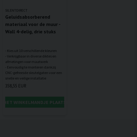
SILENTDIRECT
Geluidsabsorberend
materiaal voor de muur -
Wall 4-delig, drie stuks
- Kies uit 10 verschillende kleuren
- Verkrijgbaar in diverse diktes en
afmetingen voor maatwerk
- Eenvoudig te monteren dankzij
CNC-gefreesde sleutelgaten voor een
358,55 EUR
IN HET WINKELMANDJE PLAATSEN