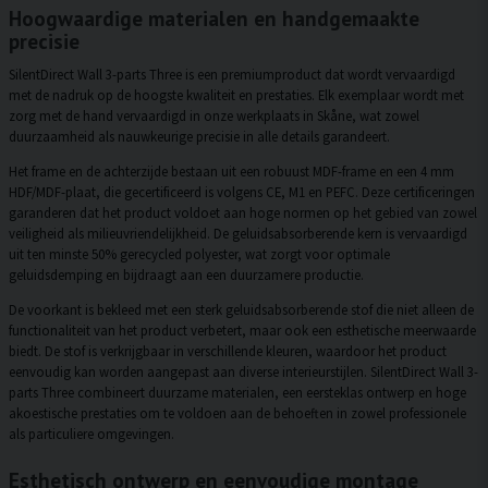
Hoogwaardige materialen en handgemaakte
precisie
SilentDirect Wall 3-parts Three is een premiumproduct dat wordt vervaardigd
met de nadruk op de hoogste kwaliteit en prestaties. Elk exemplaar wordt met
zorg met de hand vervaardigd in onze werkplaats in Skåne, wat zowel
duurzaamheid als nauwkeurige precisie in alle details garandeert.
Het frame en de achterzijde bestaan uit een robuust MDF-frame en een 4 mm
HDF/MDF-plaat, die gecertificeerd is volgens CE, M1 en PEFC. Deze certificeringen
garanderen dat het product voldoet aan hoge normen op het gebied van zowel
veiligheid als milieuvriendelijkheid. De geluidsabsorberende kern is vervaardigd
uit ten minste 50% gerecycled polyester, wat zorgt voor optimale
geluidsdemping en bijdraagt aan een duurzamere productie.
De voorkant is bekleed met een sterk geluidsabsorberende stof die niet alleen de
functionaliteit van het product verbetert, maar ook een esthetische meerwaarde
biedt. De stof is verkrijgbaar in verschillende kleuren, waardoor het product
eenvoudig kan worden aangepast aan diverse interieurstijlen. SilentDirect Wall 3-
parts Three combineert duurzame materialen, een eersteklas ontwerp en hoge
akoestische prestaties om te voldoen aan de behoeften in zowel professionele
als particuliere omgevingen.
Esthetisch ontwerp en eenvoudige montage