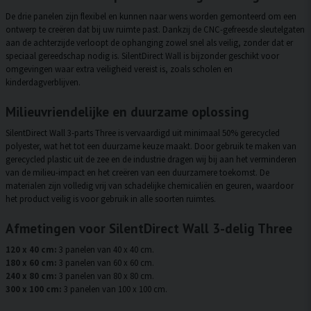
De drie panelen zijn flexibel en kunnen naar wens worden gemonteerd om een
ontwerp te creëren dat bij uw ruimte past. Dankzij de CNC-gefreesde sleutelgaten
aan de achterzijde verloopt de ophanging zowel snel als veilig, zonder dat er
speciaal gereedschap nodig is. SilentDirect Wall is bijzonder geschikt voor
omgevingen waar extra veiligheid vereist is, zoals scholen en
kinderdagverblijven.
Milieuvriendelijke en duurzame oplossing
SilentDirect Wall 3-parts Three is vervaardigd uit minimaal 50% gerecycled
polyester, wat het tot een duurzame keuze maakt. Door gebruik te maken van
gerecycled plastic uit de zee en de industrie dragen wij bij aan het verminderen
van de milieu-impact en het creëren van een duurzamere toekomst. De
materialen zijn volledig vrij van schadelijke chemicaliën en geuren, waardoor
het product veilig is voor gebruik in alle soorten ruimtes.
Afmetingen voor SilentDirect Wall 3-delig Three
120 x 40 cm:
3 panelen van 40 x 40 cm.
180 x 60 cm:
3 panelen van 60 x 60 cm.
240 x 80 cm:
3 panelen van 80 x 80 cm.
300 x 100 cm:
3 panelen van 100 x 100 cm.