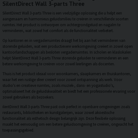
SilentDirect Wall 3-parts Three
SilentDirect Wall 3-parts Three is een veelzijdige oplossing die u helpt een
aangenaam en harmonieus geluidsmilieu te creëren in verschillende soorten
ruimtes. Het product is ontworpen om achtergrondgeluid en nagalm te
verminderen, wat zowel het comfort als de functionaliteit verbetert.
Op kantoren en in vergaderruimtes draagt het bij aan het verminderen van
storende geluiden, wat een productievere werkomgeving creëert in zowel open
kantoorlandschappen als besloten vergaderruimtes. In scholen en klaslokalen
helpt SilentDirect Wall 3-parts Three storende geluiden te verminderen en een
betere werkomgeving te creëren voor zowel leerlingen als docenten.
Thuis is het product ideaal voor woonkamers, slaapkamers en thuiskantoren,
waar het een rustige sfeer creëert voor zowel ontspanning als werk. Voor
studio's en creatieve ruimtes, zoals muziek-, dans- en yogastudio's,
optimaliseert het de geluidskwaliteit en biedt het een professionele ervaring voor
zowel gebruikers als bezoekers.
ilentDirect Wall 3-parts Three past ook perfect in openbare omgevingen zoals
restaurants, bibliotheken en kunstgalerijen, waar zowel akoestische
functionaliteit als esthetisch design belangrijk zijn. Deze flexibele oplossing
maakt het eenvoudig om een betere geluidsomgeving te creëren, ongeacht het
toepassingsgebied.