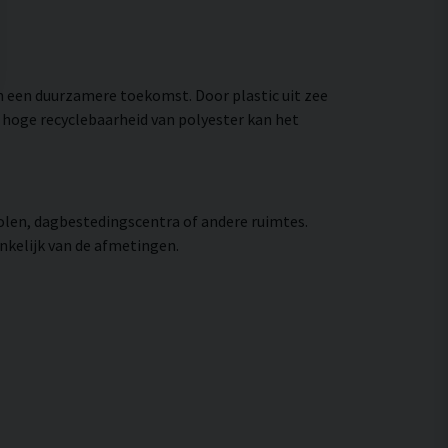
an een duurzamere toekomst. Door plastic uit zee
de hoge recyclebaarheid van polyester kan het
olen, dagbestedingscentra of andere ruimtes.
ankelijk van de afmetingen.