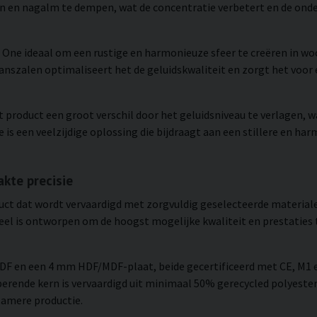
en en nagalm te dempen, wat de concentratie verbetert en de ond
s One ideaal om een rustige en harmonieuze sfeer te creëren in w
anszalen optimaliseert het de geluidskwaliteit en zorgt het voor 
 product een groot verschil door het geluidsniveau te verlagen,
e is een veelzijdige oplossing die bijdraagt aan een stillere en 
kte precisie
uct dat wordt vervaardigd met zorgvuldig geselecteerde material
neel is ontworpen om de hoogst mogelijke kwaliteit en prestaties
MDF en een 4 mm HDF/MDF-plaat, beide gecertificeerd met CE, M1 
berende kern is vervaardigd uit minimaal 50% gerecycled polyester
zamere productie.