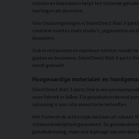
scholen en klaslokalen helpt het storende geluid
leerlingen als docenten.
Voor thuisomgevingen is SilentDirect Wall 3-part
creatieve ruimtes zoals studio's, yogaruimtes en d
bezoekers.
Ook in restaurants en openbare ruimtes maakt het
gasten en bezoekers. SilentDirect Wall 3-parts On
wordt gebruikt.
Hoogwaardige materialen en handgemaa
SilentDirect Wall 3-parts One is een premiumprod
onze fabriek in Skåne. Elk geluidsabsorberend pa
oplossing is voor alle akoestische behoeften.
Het frame en de achterzijde bestaan uit robuust 
milieuvriendelijkheid garandeert. De geluidsabsor
geluidsdemping, maar ook bijdraagt aan een duur