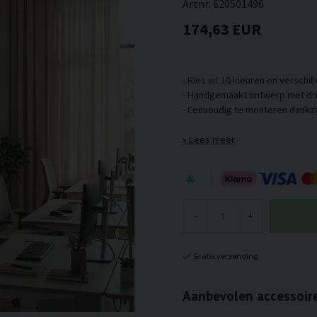
Artnr:
620501496
174,63 EUR
- Kies uit 10 kleuren en verschi
- Handgemaakt ontwerp met dri
Lees meer
-
+
Gratis verzending
Aanbevolen accessoir