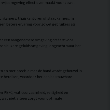
erwijsomgeving effectiever maakt voor zowel
oonkamers, thuiskantoren of slaapkamers. In
een betere ervaring voor zowel gebruikers als
 wat een aangenamere omgeving creëert voor
harmonieuzere geluidsomgeving, ongeacht waar het
en en met precisie met de hand wordt gebouwd in
 te bereiken, waardoor het een betrouwbare
en PEFC, wat duurzaamheid, veiligheid en
, wat niet alleen zorgt voor optimale