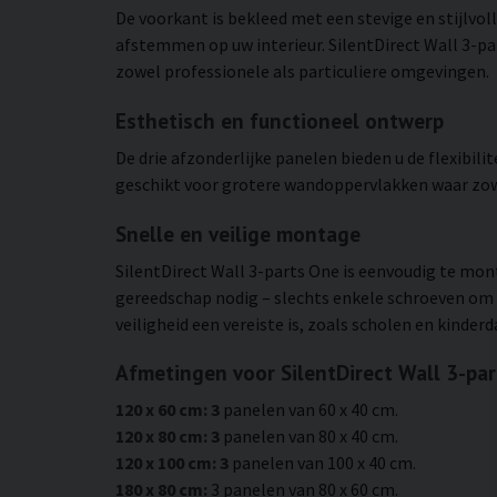
De voorkant is bekleed met een stevige en stijlvol
afstemmen op uw interieur. SilentDirect Wall 3-pa
zowel professionele als particuliere omgevingen.
Esthetisch en functioneel ontwerp
De drie afzonderlijke panelen bieden u de flexibil
geschikt voor grotere wandoppervlakken waar zowel
Snelle en veilige montage
SilentDirect Wall 3-parts One is eenvoudig te mon
gereedschap nodig – slechts enkele schroeven om 
veiligheid een vereiste is, zoals scholen en kinderd
Afmetingen voor SilentDirect Wall 3-pa
120 x 60 cm: 3
panelen van 60 x 40 cm.
120 x 80 cm: 3
panelen van 80 x 40 cm.
120 x 100 cm: 3
panelen van 100 x 40 cm.
180 x 80 cm:
3 panelen van 80 x 60 cm.