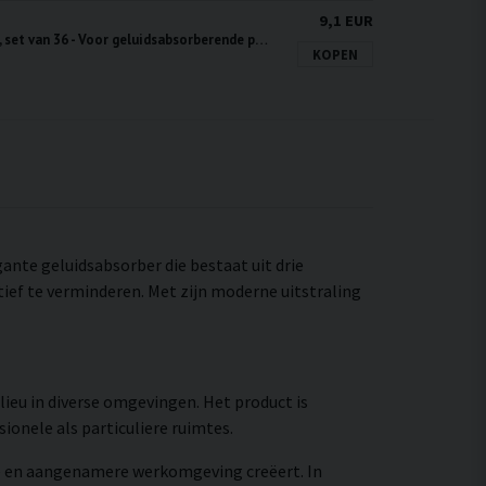
9,1 EUR
Bevestigingsschroeven, set van 36 - Voor geluidsabsorberende panelen
KOPEN
gante geluidsabsorber die bestaat uit drie
ief te verminderen. Met zijn moderne uitstraling
lieu in diverse omgevingen. Het product is
onele als particuliere ruimtes.
re en aangenamere werkomgeving creëert. In