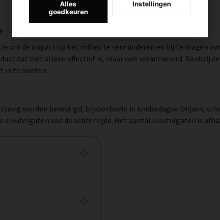
Alles
Instellingen
goedkeuren
e
tie om de impact op het milieu te verminderen en bij te dragen a
roduct dat niet alleen effectief is, maar ook verantwoord. Dankzij 
 in te boeten.
tevig worden bevestigd, bijvoorbeeld in kinderdagverblijven, sch
e sleutelgaten aan de achterzijde. Het aantal sleutelgaten is afh