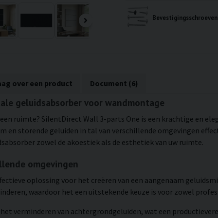
aag over een product
Document (6)
ntale geluidsabsorber voor wandmontage
 een ruimte? SilentDirect Wall 3-parts One is een krachtige en ele
 en storende geluiden in tal van verschillende omgevingen effect
sabsorber zowel de akoestiek als de esthetiek van uw ruimte.
illende omgevingen
effectieve oplossing voor het creëren van een aangenaam geluidsmi
deren, waardoor het een uitstekende keuze is voor zowel professi
n het verminderen van achtergrondgeluiden, wat een productieve