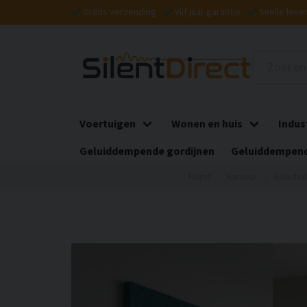
Gratis verzending
Vijf jaar garantie
Snelle leve
Voertuigen
Wonen en huis
Indus
Geluiddempende gordijnen
Geluiddempend
Home
Kantoor
Geluidsa