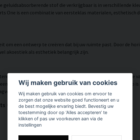
le geluidsabsorberende stof die verkrijgbaar is in verschillende k
rts One is een combinatie van eersteklas materialen, esthetisch 
iteit om een ontwerp te creëren dat bij uw ruimte past. Door de hor
 akoestiek als esthetiek belangrijk zijn.
teren dankzij de CNC-gefreesde sleutelgaten aan de achterzijde va
Wij maken gebruik van cookies
een stabiele en veilige bevestiging te garanderen. Het ontwerp i
agverblijven.
Wij maken gebruik van cookies om ervoor te
zorgen dat onze website goed functioneert en u
rts One
de best mogelijke ervaring biedt. Bevestig uw
toestemming door op ‘Alles accepteren’ te
klikken of pas uw voorkeuren aan via de
instellingen