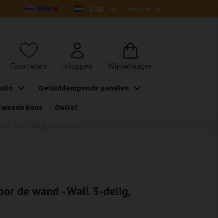
udio
Geluiddempende panelen
Tweede keus
Outlet
nd - Wall 3-delig, horizontaal
or de wand - Wall 3-delig,