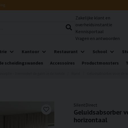
ring
Zakelijke klant en
overheidsinstantie
Kennisportaal
Vragen en antwoorden
trie
Kantoor
Restaurant
School
St
e scheidingswanden
Accessoires
Productmonsters
bsorptie – Vermindert de galm in de ruimte
Wand
Geluidsabsorber voor de wa
SilentDirect
Geluidsabsorber vo
horizontaal