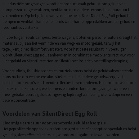
In industriële omgevingen wordt het product vaak gebruikt om geluid van
compressoren, generatoren, ventilatoren en andere technische apparatuur te
verminderen. Op het gebied van ventilatie helpt SilentDirect Egg Roll geluid te
dempen in ventilatiekanalen en units waar harde oppervlakken anders geluid en
resonanties versterken.
In voertuigen zoals campers, bestelwagens, boten en personenauto's draagt het
materiaal bij aan het verminderen van weg- en motorgeluid, terwijl het
tegelijkertijd het rijcomfort verbetert. Voor het beste resultaat in voertuigen
wordt SilentDirect Egg Roll aanbevolen in combinatie met SilentDirect MLV voor
luchtgeluid en SilentDirect Neo en SilentDirect Polaric voor trillingsdemping.
Voor studio's, thuisbioscopen en muziekkamers helpt de geluidsabsorberende
constructie om een betere akoestiek en een helderdere geluidsweergave te
creëren door echo's en storende reflecties te verminderen. Het product werkt ook
uitstekend in kantoren, werkkamers en andere binnenomgevingen waar een
meer gebalanceerde geluidsomgeving bijdraagt aan een groter welzijn en een
betere concentratie.
Voordelen van SilentDirect Egg Roll
Eivormige structuur voor verbeterde geluidsabsorptie
Het geprofileerde oppervlak creëert een groter actief absorptieoppervlak en helpt
geluidsgolven effectief te breken, waardoor nagalm en lawaai worden