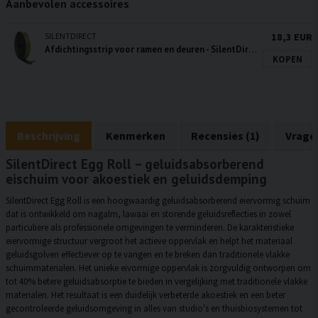
Aanbevolen accessoires
SILENTDIRECT
18,3 EUR
Afdichtingsstrip voor ramen en deuren - SilentDirect Seal 20 meter
KOPEN
Beschrijving
Kenmerken
Recensies (1)
Vrage
SilentDirect Egg Roll – geluidsabsorberend
eischuim voor akoestiek en geluidsdemping
SilentDirect Egg Roll is een hoogwaardig geluidsabsorberend eiervormig schuim
dat is ontwikkeld om nagalm, lawaai en storende geluidsreflecties in zowel
particuliere als professionele omgevingen te verminderen. De karakteristieke
eiervormige structuur vergroot het actieve oppervlak en helpt het materiaal
geluidsgolven effectiever op te vangen en te breken dan traditionele vlakke
schuimmaterialen. Het unieke eivormige oppervlak is zorgvuldig ontworpen om
tot 40% betere geluidsabsorptie te bieden in vergelijking met traditionele vlakke
materialen. Het resultaat is een duidelijk verbeterde akoestiek en een beter
gecontroleerde geluidsomgeving in alles van studio's en thuisbiosystemen tot