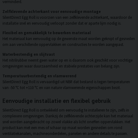
verminderd.
Zelfklevende achterkant voor eenvoudige montage
SilentDirect Egg Roll is voorzien van een zelfklevende achterkant, waardoor de
installatie snel en eenvoudig verloopt zonder dat er aparte lijm nodig is.
Flexibel en gemakkelijk te bewerken materiaal
Het materiaal kan eenvoudig op de gewenste maat worden geknipt of gesneden
om aan verschillende oppervlakken en constructies te worden aangepast.
Waterbestendig en slijtvast
Het nitrilrubber neemt geen water op en is daarom ook geschikt voor vochtige
omgevingen waar duurzaamheid en stabiele prestaties van belang zijn.
Temperatuurbestendig en vlamwerend
SilentDirect Egg Roll is vervaardigd uit NBR dat bestand is tegen temperaturen
van -50 °C tot +110 °C en van nature vlamwerende eigenschappen bezit.
Eenvoudige installatie en flexibel gebruik
SilentDirect Egg Roll is ontwikkeld om eenvoudig te installeren te zijn, zelfs in
complexere omgevingen. Dankzij de zelfklevende achterzijde kan het materiaal
snel worden aangebracht op zowel vlakke als licht oneffen oppervlakken. Het
product kan met een mes of schaar op maat worden gesneden om rond
ventilatiekanalen, machineonderdelen, panelen en andere details te passen.