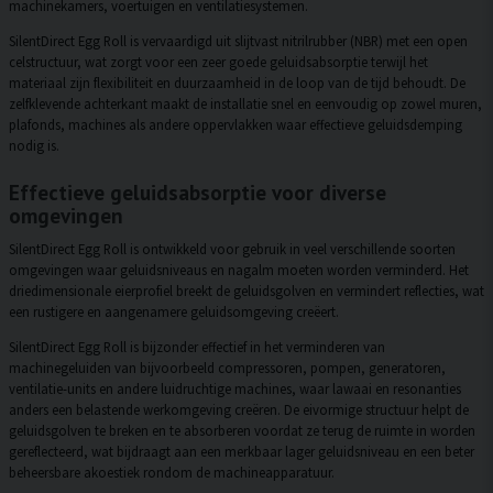
machinekamers, voertuigen en ventilatiesystemen.
SilentDirect Egg Roll is vervaardigd uit slijtvast nitrilrubber (NBR) met een open
celstructuur, wat zorgt voor een zeer goede geluidsabsorptie terwijl het
materiaal zijn flexibiliteit en duurzaamheid in de loop van de tijd behoudt. De
zelfklevende achterkant maakt de installatie snel en eenvoudig op zowel muren,
plafonds, machines als andere oppervlakken waar effectieve geluidsdemping
nodig is.
Effectieve geluidsabsorptie voor diverse
omgevingen
SilentDirect Egg Roll is ontwikkeld voor gebruik in veel verschillende soorten
omgevingen waar geluidsniveaus en nagalm moeten worden verminderd. Het
driedimensionale eierprofiel breekt de geluidsgolven en vermindert reflecties, wat
een rustigere en aangenamere geluidsomgeving creëert.
SilentDirect Egg Roll is bijzonder effectief in het verminderen van
machinegeluiden van bijvoorbeeld compressoren, pompen, generatoren,
ventilatie-units en andere luidruchtige machines, waar lawaai en resonanties
anders een belastende werkomgeving creëren. De eivormige structuur helpt de
geluidsgolven te breken en te absorberen voordat ze terug de ruimte in worden
gereflecteerd, wat bijdraagt aan een merkbaar lager geluidsniveau en een beter
beheersbare akoestiek rondom de machineapparatuur.