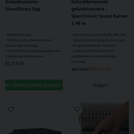
Geluidsisolatie -
Geluiddempende
SilentDirect Egg
geluidsbarrière -
SilentDirect Sound Barrier
2,48 m
- Waterbestendig
- Geluidsreductie tot 28 dB, NRC 0,65
- Zelfklevende achterkant voor
- Slijtvast, brandveilig en duurzaam
eenvoudige montage
voor gebruik binnen en buiten
- Tot 40% betere geluidsabsorptie dan
- Compleet met 8 haken en 8
kabelbinders voor eenvoudige
87,27 EUR
367,75 EUR
413,73 EUR
IN HET WINKELMANDJE PLAATSEN
Volgen