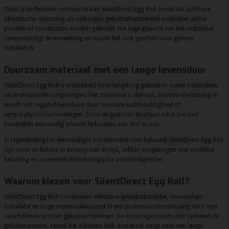
Dankzij de flexibele constructie kan SilentDirect Egg Roll zowel als zichtbare
akoestische oplossing als verborgen geluidsabsorberend onderdeel achter
panelen of constructies worden gebruikt. Het lage gewicht van het materiaal
vereenvoudigt de verwerking en maakt het ook geschikt voor grotere
installaties.
Duurzaam materiaal met een lange levensduur
SilentDirect Egg Roll is ontwikkeld voor langdurig gebruik in zowel particuliere
als professionele omgevingen. Het materiaal is slijtvast, schimmelbestendig en
wordt niet negatief beïnvloed door normale luchtvochtigheid of
temperatuurschommelingen. Door de gesloten structuur is het product
bovendien eenvoudig schoon te houden van stof en vuil.
In tegenstelling tot eenvoudiger schuimmaterialen behoudt SilentDirect Egg Roll
zijn vorm en functie in de loop van de tijd, zelfs in omgevingen met continue
belasting en wisselende klimatologische omstandigheden.
Waarom kiezen voor SilentDirect Egg Roll?
SilentDirect Egg Roll combineert effectieve geluidsabsorptie, eenvoudige
installatie en hoge materiaalkwaliteit in een professionele oplossing voor veel
verschillende soorten geluidsproblemen. De eivormige constructie verbetert de
geluidsopname, terwijl het slijtvaste NBR-materiaal zorgt voor een lange