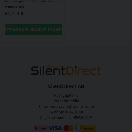
eenvoudige montage in veeleisende
64,28 EUR
IN HET WINKELMANDJE PLAATSEN
SilentDirect AB
Nyängsgatan 6
295 39 Bromölla
E-mail: kundservice@silentdirect.se
Telefoon: 0456-100 00
Organisatienummer: 559330-3166