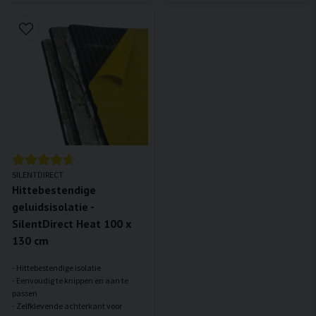
SILENTDIRECT
Hittebestendige
geluidsisolatie -
SilentDirect Heat 100 x
130 cm
- Hittebestendige isolatie
- Eenvoudig te knippen en aan te
passen
- Zelfklevende achterkant voor