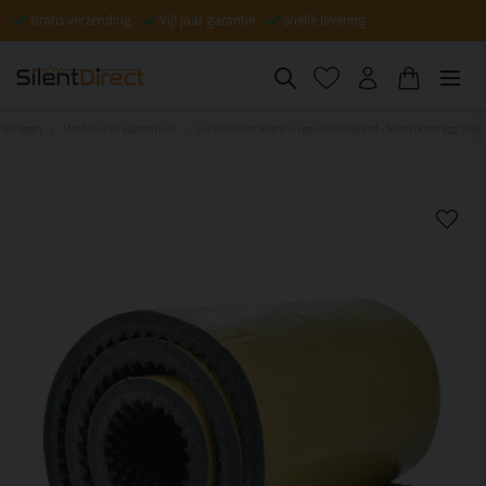
Gratis verzending
Vijf jaar garantie
Snelle levering
mtes tegen
Machines en apparatuur
Geluidsabsorberend en geluidsisolerend - SilentDirect Egg roll