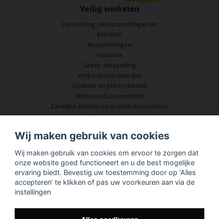
Veilig winkelen
Herroeping, retourzendingen en
klachten
Beoordelingen
Garantie
Gratis verzending
Verkoopvoorwaarden
Cookies en privacybeleid
Milieu en duurzaamheid
Zakelijke klanten en overheidsinstanties
Word dealer
Enkele van onze klanten
Wij maken gebruik van cookies
Klantenservice
Wij maken gebruik van cookies om ervoor te zorgen dat
Neem contact met ons op
onze website goed functioneert en u de best mogelijke
Akoestisch advies
ervaring biedt. Bevestig uw toestemming door op ‘Alles
Montage en installatie
accepteren’ te klikken of pas uw voorkeuren aan via de
Vragen en antwoorden
instellingen
Kennisportaal
Levertijd
Volg uw pakket hier